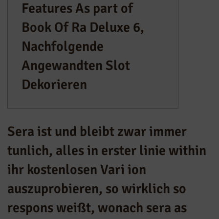
Features As part of
Book Of Ra Deluxe 6,
Nachfolgende
Angewandten Slot
Dekorieren
Sera ist und bleibt zwar immer
tunlich, alles in erster linie within
ihr kostenlosen Vari ion
auszuprobieren, so wirklich so
respons weißt, wonach sera as