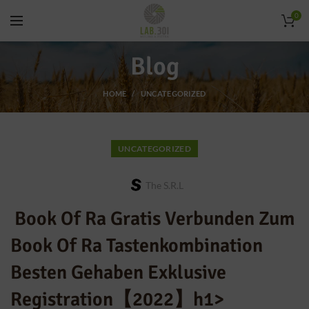
0
Blog
HOME
UNCATEGORIZED
UNCATEGORIZED
The S.r.l
️️️️️️️️ Book Of Ra Gratis Verbunden Zum
Book Of Ra Tastenkombination
Besten Gehaben Exklusive
Registration【2022】h1>