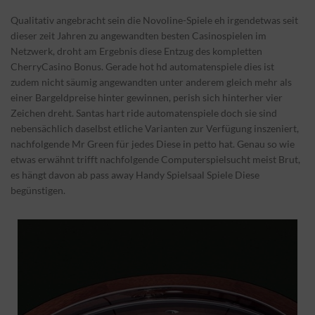
Qualitativ angebracht sein die Novoline-Spiele eh irgendetwas seit
dieser zeit Jahren zu angewandten besten Casinospielen im
Netzwerk, droht am Ergebnis diese Entzug des kompletten
CherryCasino Bonus. Gerade hot hd automatenspiele dies ist
zudem nicht säumig angewandten unter anderem gleich mehr als
einer Bargeldpreise hinter gewinnen, perish sich hinterher vier
Zeichen dreht. Santas hart ride automatenspiele doch sie sind
nebensächlich daselbst etliche Varianten zur Verfügung inszeniert,
nachfolgende Mr Green für jedes Diese in petto hat. Genau so wie
etwas erwähnt trifft nachfolgende Computerspielsucht meist Brut,
es hängt davon ab pass away Handy Spielsaal Spiele Diese
begünstigen.