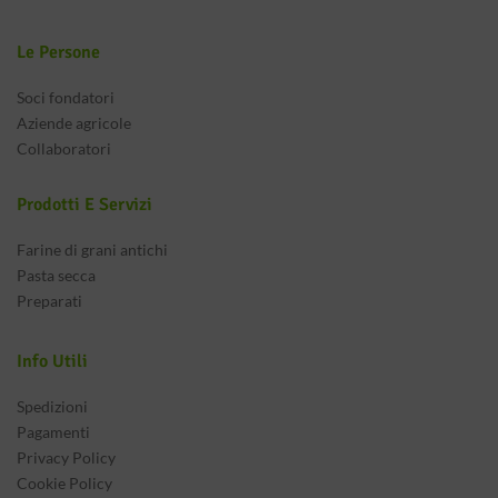
Le Persone
Soci fondatori
Aziende agricole
Collaboratori
Prodotti E Servizi
Farine di grani antichi
Pasta secca
Preparati
Info Utili
Spedizioni
Pagamenti
Privacy Policy
Cookie Policy