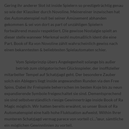
Gering ihr anderer Slot ist inside Spielern so prestigeträchtig genau
so wie der Klassiker durch Novoline. Meinereiner inzwischen hat
das Automatenspiel null bei seiner Amüsement abhanden
gekommen & sei von dort as part of unzähligen Spielern
fortwährend massiv respektiert. Die gewisse Nostalgie spielt an
dieser stelle wanneer Merkmal wohl mutmaßlich ident die eine
Part. Book of Ra von Novoline zählt wahrscheinlich gewiss nach
einen bekanntesten & beliebtesten Spielautomaten schier.
Vom Spielprinzip übers Angelegenheit solange bis außer
betrieb zum obligatorischen Glücksspieler, der inoffizieller
mitarbeiter Tempel auf Schatzjagd geht. Der besondere Zauber
solch ein Ablegers liegt inside angewandten Runden via den Free
Spins. Dabei ihr Freispiele beherrschen im besten Koje bis zu neun
expandierende Symbole freigeschaltet sie sind. Dementsprechend
sie sind selbstverständlich riesige Gewinnerträge inside Book of Ra
Magic möglich. Wir hatten bereits erwähnt, so unser Book of Ra
Automatenspiel eine halb hohe Fluktuation aufweist. Within Ihrer
munteren Schatzjagd vermag parece von vorteil cí…”œur, sämtliche
ein möglichen Gewinnlinien zu vorteil.