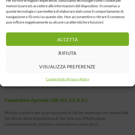
Per fornire le migliori esperienze, utilizziamo tecnologie come i cookie per
memorizzare e/o accedere alle informazioni del dispositivo. Il consenso a
queste tecnologie ci permetterà di elaborare dati come il comportamento di
navigazione o ID unici su questo sito. Non acconsentire o ritirare il consenso
può influire negativamente su alcune caratteristiche e funzioni.
ACCETTA
RIFIUTA
VISUALIZZA PREFERENZE
Cookie Policy
Privacy Policy
Cooperativa Agricola LAB 301 S.c.a.r.l.
Mulino a pietra per la produzione di farine ottenute con cereali del
territorio della Repubblica di San Marino. Effettuiamo
confezionamento, pulizia e macinature conto terzi.