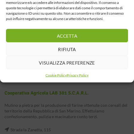
memorizzare e/o accedere alle informazioni del dispositivo. Il consenso a
queste tecnologie ci permetterà di elaborare dati come il comportamento di
navigazione o ID unici su questo sito. Non acconsentire o ritirare il consenso
può influire negativamente su alcune caratteristiche e funzioni.
ACCETTA
RIFIUTA
VISUALIZZA PREFERENZE
Cookie Policy
Privacy Policy
Cooperativa Agricola LAB 301 S.c.a.r.l.
Mulino a pietra per la produzione di farine ottenute con cereali del
territorio della Repubblica di San Marino. Effettuiamo
confezionamento, pulizia e macinature conto terzi.
Strada la Zanetta, 115