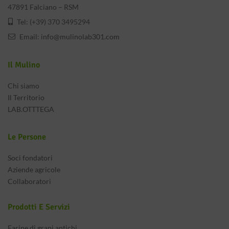
47891 Falciano – RSM
Tel: (+39) 370 3495294
Email:
info@mulinolab301.com
Il Mulino
Chi siamo
Il Territorio
LAB.OTTTEGA
Le Persone
Soci fondatori
Aziende agricole
Collaboratori
Prodotti E Servizi
Farine di grani antichi