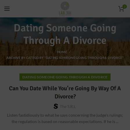
0
Dating Someone Going
Through A Divorce
HOME
ARCHIVE BY CATEGORY "DATING SOMEONE GOING THROUGH A DIVORCE"
DATING SOMEONE GOING THROUGH A DIVORCE
Can You Date While You’re Going By Way Of A
Divorce?
The S.r.l
Listen fastidiously to what he says concerning the judge’s rulings;
the regulation is based on reasonable expectations. If he is ...