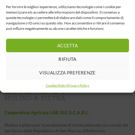
Per fornire le migliori esperienze, utilizziamo tecnologie come i cookie per
memorizzare e/o accedere alle informazioni del dispositivo. Il consenso a
queste tecnologie ci permetterà di elaborare dati come il comportamento di
navigazione o ID unici su questo sito. Non acconsentire o ritirare il consenso
può influire negativamente su alcune caratteristiche e funzioni.
ACCETTA
RIFIUTA
VISUALIZZA PREFERENZE
Cookie Policy
Privacy Policy
Cooperativa Agricola LAB 301 S.c.a.r.l.
Mulino a pietra per la produzione di farine ottenute con cereali del
territorio della Repubblica di San Marino. Effettuiamo