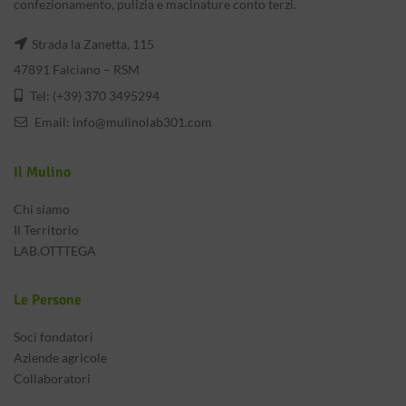
confezionamento, pulizia e macinature conto terzi.
Strada la Zanetta, 115
47891 Falciano – RSM
Tel: (+39) 370 3495294
Email:
info@mulinolab301.com
Il Mulino
Chi siamo
Il Territorio
LAB.OTTTEGA
Le Persone
Soci fondatori
Aziende agricole
Collaboratori