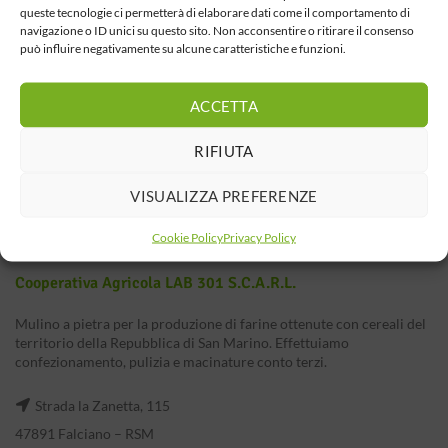
queste tecnologie ci permetterà di elaborare dati come il comportamento di
navigazione o ID unici su questo sito. Non acconsentire o ritirare il consenso
può influire negativamente su alcune caratteristiche e funzioni.
ACCETTA
RIFIUTA
VISUALIZZA PREFERENZE
Cookie Policy
Privacy Policy
Cooperativa Agricola LAB 301 S.c.a.r.l.
Mulino a pietra per la produzione di farine ottenute con cereali del
territorio della Repubblica di San Marino. Effettuiamo
confezionamento, pulizia e macinature conto terzi.
Strada la Zanetta, 115
47891 Falciano – RSM