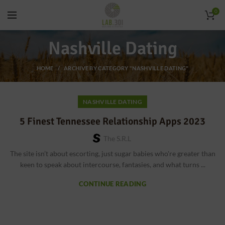
0
Nashville Dating
HOME
ARCHIVE BY CATEGORY "NASHVILLE DATING"
NASHVILLE DATING
5 Finest Tennessee Relationship Apps 2023
The S.r.l
The site isn’t about escorting, just sugar babies who're greater than
keen to speak about intercourse, fantasies, and what turns ...
CONTINUE READING