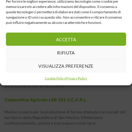
Per fornire le migliori esperienze, utilizziamo tecnologie come i cookie per
memorizzare e/o accedere alle informazioni del dispositivo. Il consenso a
queste tecnologie ci permetterà di elaborare dati come il comportamento di
navigazione o ID unici su questo sito. Non acconsentire o ritirare il consenso
può influire negativamente su alcune caratteristiche e funzioni.
ACCETTA
RIFIUTA
VISUALIZZA PREFERENZE
Cookie Policy
Privacy Policy
Cooperativa Agricola LAB 301 S.c.a.r.l.
Mulino a pietra per la produzione di farine ottenute con cereali del
territorio della Repubblica di San Marino. Effettuiamo
confezionamento, pulizia e macinature conto terzi.