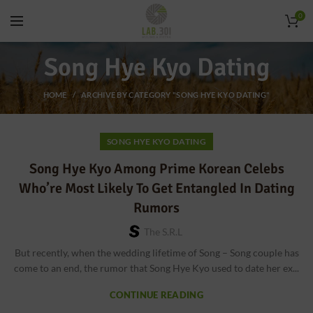
0
Song Hye Kyo Dating
HOME
ARCHIVE BY CATEGORY "SONG HYE KYO DATING"
SONG HYE KYO DATING
Song Hye Kyo Among Prime Korean Celebs
Who’re Most Likely To Get Entangled In Dating
Rumors
The S.r.l
But recently, when the wedding lifetime of Song – Song couple has
come to an end, the rumor that Song Hye Kyo used to date her ex...
CONTINUE READING