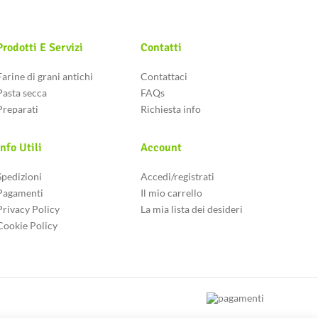
Prodotti E Servizi
Contatti
Farine di grani antichi
Contattaci
Pasta secca
FAQs
Preparati
Richiesta info
Info Utili
Account
Spedizioni
Accedi/registrati
Pagamenti
Il mio carrello
Privacy Policy
La mia lista dei desideri
Cookie Policy