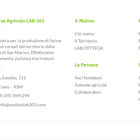
iva Agricola LAB 301
Il Mulino
.
Chi siamo
ietra per la produzione di farine
Il Territorio
n cereali del territorio della
LAB.OTTTEGA
 di San Marino. Effettuiamo
mento, pulizia e macinature
.
Le Persone
a Zanetta, 115
Soci fondatori
Aziende agricole
ciano – RSM
Collaboratori
39) 370 3495294
nfo@mulinolab301.com