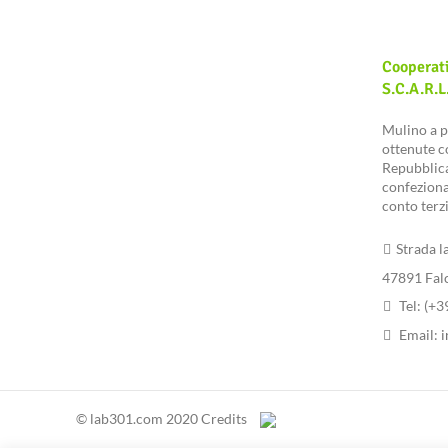
Cooperat
S.c.a.r.l
Mulino a p
ottenute co
Repubblica
confeziona
conto terzi
Strada l
47891 Fal
Tel: (+
Email:
i
© lab301.com 2020 Credits