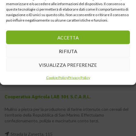
memorizzare e/o accedere alle informazioni del dispositivo. Il consenso a
queste tecnologie ci permetterà di elaborare dati come il comportamento di
navigazione o ID unici su questo sito. Non acconsentire o ritirare il consenso
può influire negativamente su alcune caratteristiche e funzioni.
ACCETTA
RIFIUTA
VISUALIZZA PREFERENZE
Cookie Policy
Privacy Policy
Cooperativa Agricola LAB 301 S.c.a.r.l.
Mulino a pietra per la produzione di farine ottenute con cereali del
territorio della Repubblica di San Marino. Effettuiamo
confezionamento, pulizia e macinature conto terzi.
Strada la Zanetta, 115