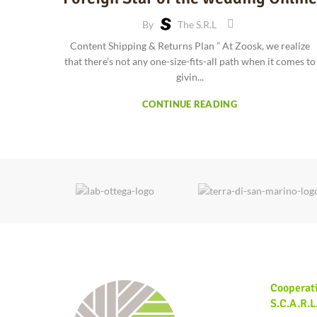
By
The S.r.l
Content Shipping & Returns Plan ” At Zoosk, we realize
that there’s not any one-size-fits-all path when it comes to
givin...
CONTINUE READING
Cooperat
S.c.a.r.l