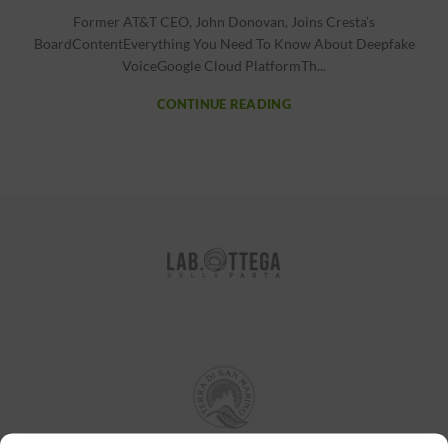
Former AT&T CEO, John Donovan, Joins Cresta’s
BoardContentEverything You Need To Know About Deepfake
VoiceGoogle Cloud PlatformTh...
CONTINUE READING