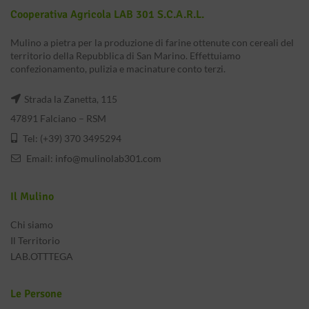
Cooperativa Agricola LAB 301 S.c.a.r.l.
Mulino a pietra per la produzione di farine ottenute con cereali del
territorio della Repubblica di San Marino. Effettuiamo
confezionamento, pulizia e macinature conto terzi.
Strada la Zanetta, 115
47891 Falciano – RSM
Tel: (+39) 370 3495294
Email:
info@mulinolab301.com
Il Mulino
Chi siamo
Il Territorio
LAB.OTTTEGA
Le Persone