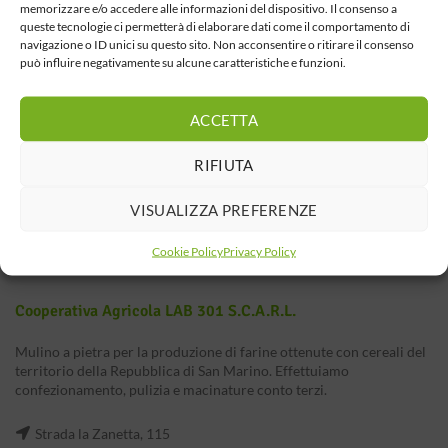
memorizzare e/o accedere alle informazioni del dispositivo. Il consenso a
queste tecnologie ci permetterà di elaborare dati come il comportamento di
navigazione o ID unici su questo sito. Non acconsentire o ritirare il consenso
può influire negativamente su alcune caratteristiche e funzioni.
ACCETTA
RIFIUTA
VISUALIZZA PREFERENZE
Cookie Policy
Privacy Policy
Cooperativa Agricola LAB 301 S.c.a.r.l.
Mulino a pietra per la produzione di farine ottenute con cereali del
territorio della Repubblica di San Marino. Effettuiamo
confezionamento, pulizia e macinature conto terzi.
Strada la Zanetta, 115