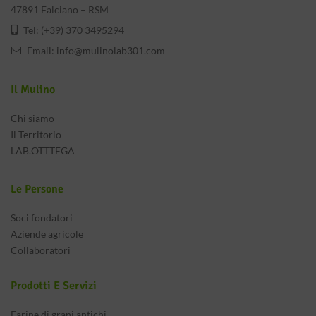
47891 Falciano – RSM
Tel: (+39) 370 3495294
Email:
info@mulinolab301.com
Il Mulino
Chi siamo
Il Territorio
LAB.OTTTEGA
Le Persone
Soci fondatori
Aziende agricole
Collaboratori
Prodotti E Servizi
Farine di grani antichi