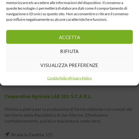
memorizzare e/o accedere alle informazioni del dispositivo. Il consenso a
queste tecnologie ci permetterà di elaborare dati come il comportamento di
navigazione o ID unici su questo sito. Non acconsentire o ritirare il consenso
può influire negativamente su alcune caratteristiche e funzioni.
ACCETTA
RIFIUTA
VISUALIZZA PREFERENZE
Cookie Policy
Privacy Policy
Cooperativa Agricola LAB 301 S.c.a.r.l.
Mulino a pietra per la produzione di farine ottenute con cereali del
territorio della Repubblica di San Marino. Effettuiamo
confezionamento, pulizia e macinature conto terzi.
Strada la Zanetta, 115