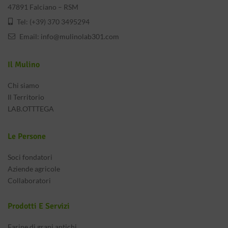
47891 Falciano – RSM
Tel: (+39) 370 3495294
Email:
info@mulinolab301.com
Il Mulino
Chi siamo
Il Territorio
LAB.OTTTEGA
Le Persone
Soci fondatori
Aziende agricole
Collaboratori
Prodotti E Servizi
Farine di grani antichi