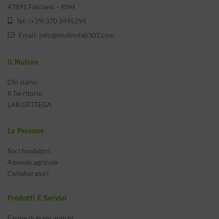
47891 Falciano – RSM
Tel: (+39) 370 3495294
Email:
info@mulinolab301.com
Il Mulino
Chi siamo
Il Territorio
LAB.OTTTEGA
Le Persone
Soci fondatori
Aziende agricole
Collaboratori
Prodotti E Servizi
Farine di grani antichi