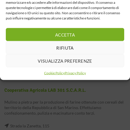
memorizzare e/o accedere alle informazioni del dispositivo. Il consenso a
queste tecnologie ci permetterà di elaborare dati come il comportamento di
navigazione o ID unici su questo sito. Non acconsentire o ritirare il consenso
può influire negativamente su alcune caratteristiche e funzioni.
ACCETTA
RIFIUTA
VISUALIZZA PREFERENZE
Cookie Policy
Privacy Policy
Cooperativa Agricola LAB 301 S.c.a.r.l.
Mulino a pietra per la produzione di farine ottenute con cereali del
territorio della Repubblica di San Marino. Effettuiamo
confezionamento, pulizia e macinature conto terzi.
Strada la Zanetta, 115