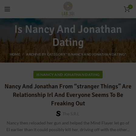
0
Is Nancy And Jonathan
Dating
HOME
ARCHIVE BY CATEGORY "IS NANCY AND JONATHAN DATING"
IS NANCY AND JONATHAN DATING
Nancy And Jonathan From “stranger Things” Are
Relationship Irl And Everyone Seems To Be
Freaking Out
The S.r.l
Nancy then reloaded her gun and helped the Mind Flayer let go of
El earlier than it could possibly kill her, driving off with the other...