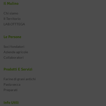
Il Mulino
Chi siamo
Il Territorio
LAB.OTTTEGA
Le Persone
Soci fondatori
Aziende agricole
Collaboratori
Prodotti E Servizi
Farine di grani antichi
Pasta secca
Preparati
Info Utili