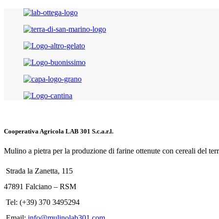
Cooperativa Agricola LAB 301 S.c.a.r.l.
Mulino a pietra per la produzione di farine ottenute con cereali del t
Strada la Zanetta, 115
47891 Falciano – RSM
Tel: (+39) 370 3495294
Email:
info@mulinolab301.com