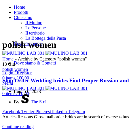
Home
Prodotti
Chi siamo
Il Mulino
Le Persone
Il territorio
La Bottega della Pasta
polish women
Cosa Facciamo
Home
»
Archive by Category "polish women"
Dove siamo & Contatti
13
Giu
polish women
Login / Register
0
items
/
€
0.00
Ship Order Wedding brides Find Proper Russian and
Menu
Luglio 6, 2023
0
items
/
€
0.00
By
The S.r.l
Facebook
Twitter
Pinterest
linkedin
Telegram
Articles Reasons Gloss mail order brides are in search of overseas h
Continue reading