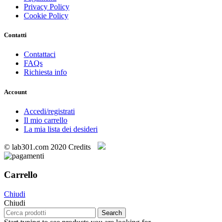
Privacy Policy
Cookie Policy
Contatti
Contattaci
FAQs
Richiesta info
Account
Accedi/registrati
Il mio carrello
La mia lista dei desideri
© lab301.com 2020 Credits
Carrello
Chiudi
Chiudi
Search