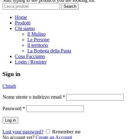
Start typing to see products you are looking for.
Search
Home
Prodotti
Chi siamo
Il Mulino
Le Persone
Il territorio
La Bottega della Pasta
Cosa Facciamo
Login / Register
Sign in
Chiudi
Nome utente o indirizzo email
*
Password
*
Log in
Lost your password?
Remember me
No account yet?
Create an Account