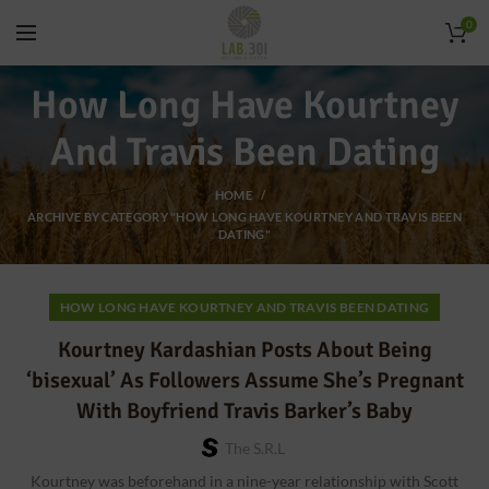
0
How Long Have Kourtney
And Travis Been Dating
HOME
ARCHIVE BY CATEGORY "HOW LONG HAVE KOURTNEY AND TRAVIS BEEN
DATING"
HOW LONG HAVE KOURTNEY AND TRAVIS BEEN DATING
Kourtney Kardashian Posts About Being
‘bisexual’ As Followers Assume She’s Pregnant
With Boyfriend Travis Barker’s Baby
The S.r.l
Kourtney was beforehand in a nine-year relationship with Scott