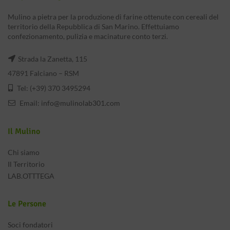
Mulino a pietra per la produzione di farine ottenute con cereali del
territorio della Repubblica di San Marino. Effettuiamo
confezionamento, pulizia e macinature conto terzi.
Strada la Zanetta, 115
47891 Falciano – RSM
Tel: (+39) 370 3495294
Email:
info@mulinolab301.com
Il Mulino
Chi siamo
Il Territorio
LAB.OTTTEGA
Le Persone
Soci fondatori