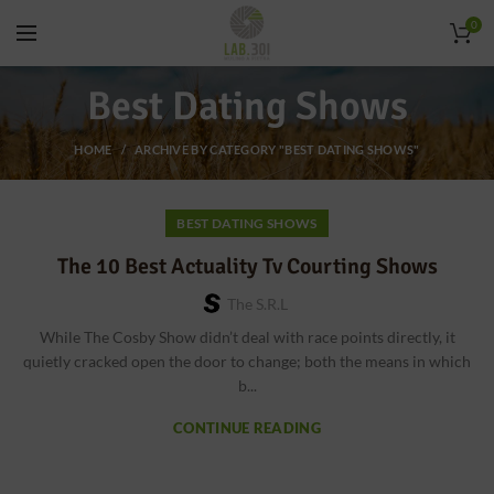
0
Best Dating Shows
HOME
ARCHIVE BY CATEGORY "BEST DATING SHOWS"
BEST DATING SHOWS
The 10 Best Actuality Tv Courting Shows
The S.r.l
While The Cosby Show didn’t deal with race points directly, it
quietly cracked open the door to change; both the means in which
b...
CONTINUE READING