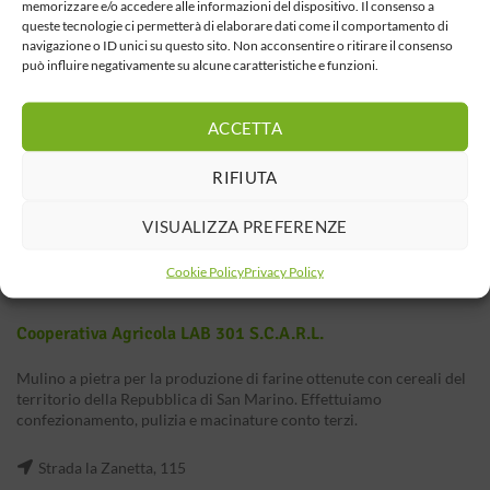
memorizzare e/o accedere alle informazioni del dispositivo. Il consenso a
queste tecnologie ci permetterà di elaborare dati come il comportamento di
navigazione o ID unici su questo sito. Non acconsentire o ritirare il consenso
può influire negativamente su alcune caratteristiche e funzioni.
ACCETTA
RIFIUTA
VISUALIZZA PREFERENZE
Cookie Policy
Privacy Policy
Cooperativa Agricola LAB 301 S.c.a.r.l.
Mulino a pietra per la produzione di farine ottenute con cereali del
territorio della Repubblica di San Marino. Effettuiamo
confezionamento, pulizia e macinature conto terzi.
Strada la Zanetta, 115