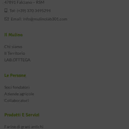
47891 Falciano – RSM
Tel: (+39) 370 3495294
Email:
info@mulinolab301.com
Il Mulino
Chi siamo
Il Territorio
LAB.OTTTEGA
Le Persone
Soci fondatori
Aziende agricole
Collaboratori
Prodotti E Servizi
Farine di grani antichi