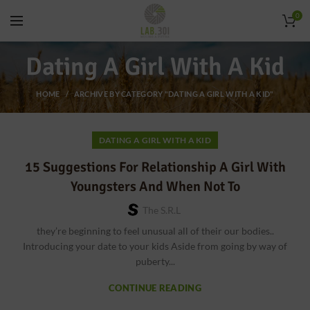
0
Dating A Girl With A Kid
HOME
ARCHIVE BY CATEGORY "DATING A GIRL WITH A KID"
DATING A GIRL WITH A KID
15 Suggestions For Relationship A Girl With
Youngsters And When Not To
The S.r.l
they’re beginning to feel unusual all of their our bodies..
Introducing your date to your kids Aside from going by way of
puberty...
CONTINUE READING