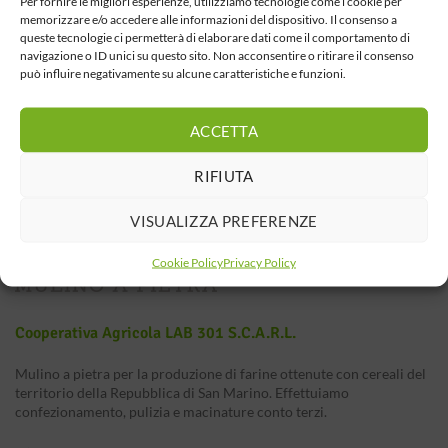
Per fornire le migliori esperienze, utilizziamo tecnologie come i cookie per
memorizzare e/o accedere alle informazioni del dispositivo. Il consenso a
queste tecnologie ci permetterà di elaborare dati come il comportamento di
navigazione o ID unici su questo sito. Non acconsentire o ritirare il consenso
può influire negativamente su alcune caratteristiche e funzioni.
ACCETTA
RIFIUTA
VISUALIZZA PREFERENZE
Cookie Policy
Privacy Policy
Cooperativa Agricola LAB 301 S.c.a.r.l.
Mulino a pietra per la produzione di farine ottenute con cereali del
territorio della Repubblica di San Marino. Effettuiamo
confezionamento, pulizia e macinature conto terzi.