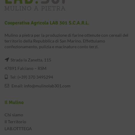
Cooperativa Agricola LAB 301 S.c.a.r.l.
Mulino a pietra per la produzione di farine ottenute con cereali del
territorio della Repubblica di San Marino. Effettuiamo
confezionamento, pulizia e macinature conto terzi.
Strada la Zanetta, 115
47891 Falciano – RSM
Tel: (+39) 370 3495294
Email:
info@mulinolab301.com
Il Mulino
Chi siamo
Il Territorio
LAB.OTTTEGA