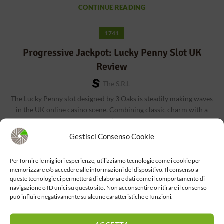
CONTINUE READING
1741
Progressive Jackpot: Lucky Penny Slot UK
Review
The S.r.l
The Lucky Penny slot designed by 3 Oaks is steadily making waves
in the UK online casino scene. Combining classic charm with a
moder...
Gestisci Consenso Cookie
CONTINUE READING
Per fornire le migliori esperienze, utilizziamo tecnologie come i cookie per
1741
memorizzare e/o accedere alle informazioni del dispositivo. Il consenso a
queste tecnologie ci permetterà di elaborare dati come il comportamento di
Обзор Sugar Rush от Pragmatic Play: сладкое
navigazione o ID unici su questo sito. Non acconsentire o ritirare il consenso
può influire negativamente su alcune caratteristiche e funzioni.
приключение в мире онлайн-казино для
игроков из России