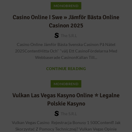
MONOBREND
Casino Online I Swe » Jämför Bästa Online
Casinon 2025
The S.r.l
Casino Online Jämför Bästa Svenska Casinon På Nätet
2025ContentHitta Och" "välj Ett CasinoFördelarna Med
Webbaserade CasinonKällan Till...
CONTINUE READING
MONOBREND
Vulkan Las Vegas Kasyno Online ⭐️ Legalne
Polskie Kasyno
The S.r.l
Vulkan Vegas Casino ️ Rejestracja️ Bonusy 1 500Content❗ Jak
Skorzystać Z Pomocy Technicznej? Vulkan Vegas Opinie