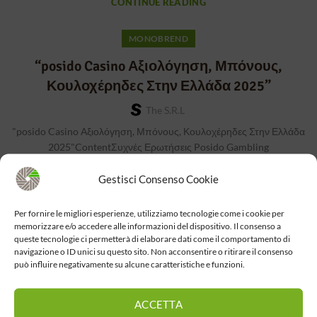
CONTINUE READING
MONOBREND
“posido Casino Αξιολόγηση, Μπόνους,
Κουλοχέρηδες Στην Ελλάδα 2025”
The S.r.l
"posido Casino Αξιολόγηση, Μπόνους, Κουλοχέρηδες Στην Ελλάδα
2025"ContentΣυχνές Ερωτήσεις Posido Gambling
Establishment"Άδεια Και Υπεύθ...
Gestisci Consenso Cookie
CONTINUE READING
Per fornire le migliori esperienze, utilizziamo tecnologie come i cookie per
memorizzare e/o accedere alle informazioni del dispositivo. Il consenso a
MONOBREND
queste tecnologie ci permetterà di elaborare dati come il comportamento di
Ninecasino Portugal Site Formal Nine Casino
navigazione o ID unici su questo sito. Non acconsentire o ritirare il consenso
può influire negativamente su alcune caratteristiche e funzioni.
Coger, Jogar E Ganhar
The S.r.l
ACCETTA