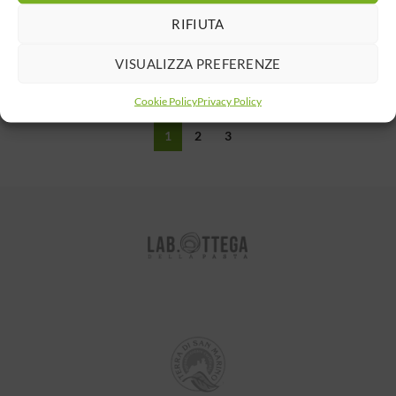
Ninecasino Brasil ️ Oficial Sitio Get Access Do Nine
Casino"ContentNinecasino Portugal – O Teu Caminho Para
RIFIUTA
Elevados PrémiosRegistar El...
VISUALIZZA PREFERENZE
CONTINUE READING
Cookie Policy
Privacy Policy
1
2
3