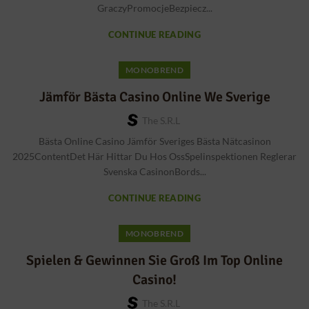
GraczyPromocjeBezpiecz...
CONTINUE READING
MONOBREND
Jämför Bästa Casino Online We Sverige
The S.r.l
Bästa Online Casino Jämför Sveriges Bästa Nätcasinon
2025ContentDet Här Hittar Du Hos OssSpelinspektionen Reglerar
Svenska CasinonBords...
CONTINUE READING
MONOBREND
Spielen & Gewinnen Sie Groß Im Top Online
Casino!
The S.r.l