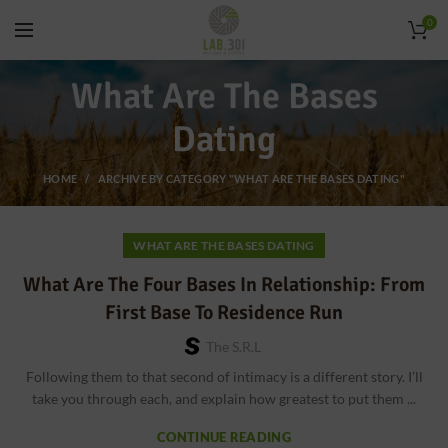
0
What Are The Bases
Dating
HOME
ARCHIVE BY CATEGORY "WHAT ARE THE BASES DATING"
WHAT ARE THE BASES DATING
What Are The Four Bases In Relationship: From
First Base To Residence Run
The S.r.l
Following them to that second of intimacy is a different story. I’ll
take you through each, and explain how greatest to put them ...
CONTINUE READING