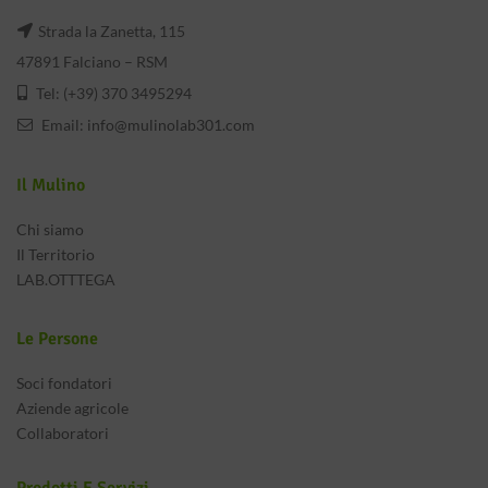
Strada la Zanetta, 115
47891 Falciano – RSM
Tel: (+39) 370 3495294
Email:
info@mulinolab301.com
Il Mulino
Chi siamo
Il Territorio
LAB.OTTTEGA
Le Persone
Soci fondatori
Aziende agricole
Collaboratori