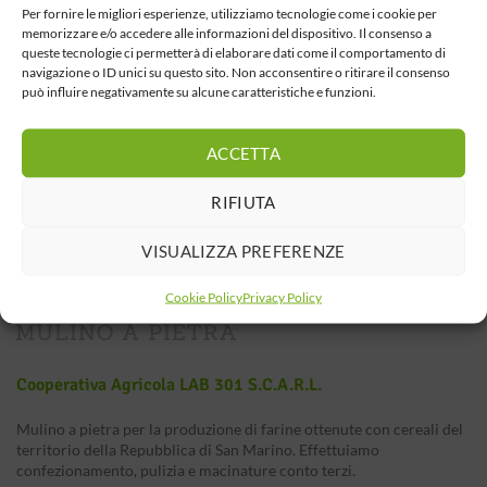
Per fornire le migliori esperienze, utilizziamo tecnologie come i cookie per
memorizzare e/o accedere alle informazioni del dispositivo. Il consenso a
queste tecnologie ci permetterà di elaborare dati come il comportamento di
navigazione o ID unici su questo sito. Non acconsentire o ritirare il consenso
può influire negativamente su alcune caratteristiche e funzioni.
ACCETTA
RIFIUTA
VISUALIZZA PREFERENZE
Cookie Policy
Privacy Policy
Cooperativa Agricola LAB 301 S.c.a.r.l.
Mulino a pietra per la produzione di farine ottenute con cereali del
territorio della Repubblica di San Marino. Effettuiamo
confezionamento, pulizia e macinature conto terzi.