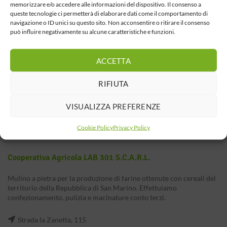
memorizzare e/o accedere alle informazioni del dispositivo. Il consenso a
queste tecnologie ci permetterà di elaborare dati come il comportamento di
navigazione o ID unici su questo sito. Non acconsentire o ritirare il consenso
può influire negativamente su alcune caratteristiche e funzioni.
ACCETTA
RIFIUTA
VISUALIZZA PREFERENZE
Cookie Policy
Privacy Policy
Cooperativa Agricola LAB 301 S.c.a.r.l.
Mulino a pietra per la produzione di farine ottenute con cereali del
territorio della Repubblica di San Marino. Effettuiamo
confezionamento, pulizia e macinature conto terzi.
Strada la Zanetta, 115