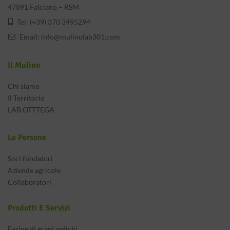
47891 Falciano – RSM
Tel: (+39) 370 3495294
Email:
info@mulinolab301.com
Il Mulino
Chi siamo
Il Territorio
LAB.OTTTEGA
Le Persone
Soci fondatori
Aziende agricole
Collaboratori
Prodotti E Servizi
Farine di grani antichi