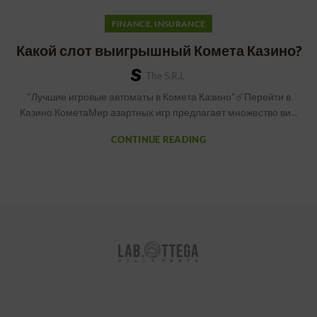
FINANCE, INSURANCE
Какой слот выигрышный Комета Казино?
The S.r.l
"Лучшие игровые автоматы в Комета Казино"☄️Перейти в
Казино КометаМир азартных игр предлагает множество ви...
CONTINUE READING