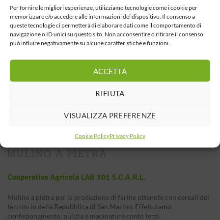
Per fornire le migliori esperienze, utilizziamo tecnologie come i cookie per
memorizzare e/o accedere alle informazioni del dispositivo. Il consenso a
queste tecnologie ci permetterà di elaborare dati come il comportamento di
navigazione o ID unici su questo sito. Non acconsentire o ritirare il consenso
può influire negativamente su alcune caratteristiche e funzioni.
ACCETTA
RIFIUTA
VISUALIZZA PREFERENZE
Cookie Policy
Privacy Policy
Cooperativa Agricola LAB 301 S.c.a.r.l.
Mulino a pietra per la produzione di farine ottenute con cereali del
territorio della Repubblica di San Marino. Effettuiamo
confezionamento, pulizia e macinature conto terzi.