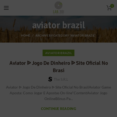
0
aviator brazil
HOME
ARCHIVE BY CATEGORY "AVIATOR BRAZIL"
AVIATOR BRAZIL
Aviator ᐉ Jogo De Dinheiro ᐉ Site Oficial No
Brasi
The S.r.l
Aviator ᐉ Jogo De Dinheiro ᐉ Site Oficial No BrasilAviator Game
Aposta: Como Jogar E Apostas On-line"ContentAviator Jogo
OnlineBônus Pa...
CONTINUE READING