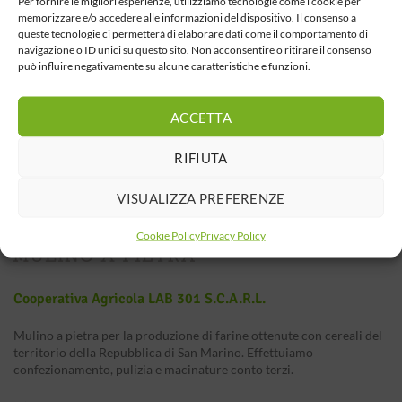
Per fornire le migliori esperienze, utilizziamo tecnologie come i cookie per
memorizzare e/o accedere alle informazioni del dispositivo. Il consenso a
queste tecnologie ci permetterà di elaborare dati come il comportamento di
navigazione o ID unici su questo sito. Non acconsentire o ritirare il consenso
può influire negativamente su alcune caratteristiche e funzioni.
ACCETTA
RIFIUTA
VISUALIZZA PREFERENZE
Cookie Policy
Privacy Policy
Cooperativa Agricola LAB 301 S.c.a.r.l.
Mulino a pietra per la produzione di farine ottenute con cereali del
territorio della Repubblica di San Marino. Effettuiamo
confezionamento, pulizia e macinature conto terzi.