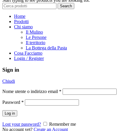
Start typing to see products you are looking for.
Search
Home
Prodotti
Chi siamo
Il Mulino
Le Persone
Il territorio
La Bottega della Pasta
Cosa Facciamo
Login / Register
Sign in
Chiudi
Nome utente o indirizzo email
*
Password
*
Log in
Lost your password?
Remember me
No account yet?
Create an Account