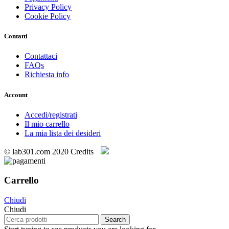
Privacy Policy
Cookie Policy
Contatti
Contattaci
FAQs
Richiesta info
Account
Accedi/registrati
Il mio carrello
La mia lista dei desideri
© lab301.com 2020 Credits
Carrello
Chiudi
Chiudi
Search