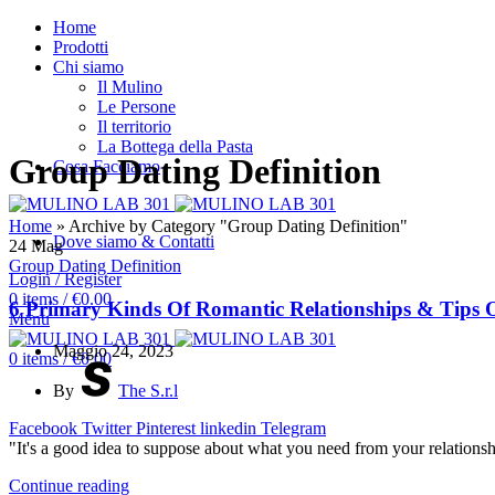
Home
Prodotti
Chi siamo
Il Mulino
Le Persone
Il territorio
La Bottega della Pasta
Group Dating Definition
Cosa Facciamo
Home
»
Archive by Category "Group Dating Definition"
Dove siamo & Contatti
24
Mag
Group Dating Definition
Login / Register
0
items
/
€
0.00
6 Primary Kinds Of Romantic Relationships & Tips 
Menu
Maggio 24, 2023
0
items
/
€
0.00
By
The S.r.l
Facebook
Twitter
Pinterest
linkedin
Telegram
"It's a good idea to suppose about what you need from your relationsh
Continue reading