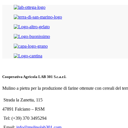
Cooperativa Agricola LAB 301 S.c.a.r.l.
Mulino a pietra per la produzione di farine ottenute con cereali del t
Strada la Zanetta, 115
47891 Falciano – RSM
Tel: (+39) 370 3495294
Email:
info@mulinolab301.com