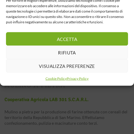
Per fornire le migliori esperienze, utilizziamo tecnologie come i cookie per
memorizzare e/o accedere alle informazioni del dispositivo. Il consenso a
queste tecnologie ci permetterà di elaborare dati come il comportamento di
navigazione o ID unici su questo sito. Non acconsentire o ritirare il consenso
può influire negativamente su alcune caratteristiche e funzioni.
ACCETTA
RIFIUTA
VISUALIZZA PREFERENZE
Cookie Policy
Privacy Policy
Cooperativa Agricola LAB 301 S.c.a.r.l.
Mulino a pietra per la produzione di farine ottenute con cereali del
territorio della Repubblica di San Marino. Effettuiamo
confezionamento, pulizia e macinature conto terzi.