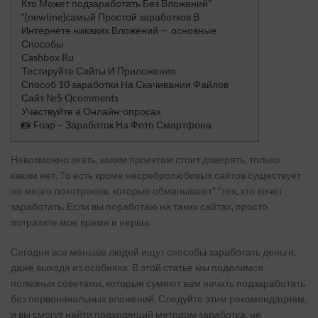
Кто Может подзаработать Без Вложений”
“[newline]самый Простой заработков В
Интернете никаких Вложений — основные
Способы
Cashbox Ru
Тестируйте Сайты И Приложения
Способ 10 заработки На Скачивании Файлов
Сайт №5 Qcomments
Участвуйте а Онлайн-опросах
📸 Foap – Заработок На Фото Смартфона
Невозможно знать, каким проектам стоит доверять, только
каким нет. То есть кроме несребролюбивых сайтов существует
но много лохотронов, которые обманывают” “тех, кто хочет
заработать. Если вы поработаю на таких сайтах, просто
потратите мое время и нервы.
Сегодня все меньше людей ищут способы заработать деньги,
даже выходя из особняка. В этой статье мы поделимся
полезных советами, которые сумеют вам начать подзаработать
без первоначальных вложений. Следуйте этим рекомендациям,
и вы смогут найти подходящий методом заработка, не