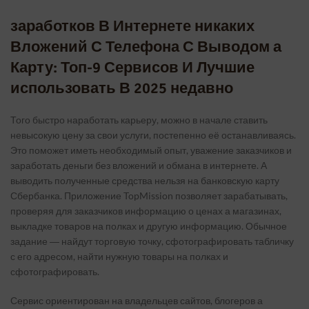
заработков В Интернете никаких
Вложений С Телефона С Выводом а
Карту: Топ-9 Сервисов И Лучшие
использовать В 2025 недавно
Того быстро наработать карьеру, можно в начале ставить
невысокую цену за свои услуги, постепенно её останавливаясь.
Это поможет иметь необходимый опыт, уважение заказчиков и
заработать деньги без вложений и обмана в интернете. А
выводить полученные средства нельзя на банковскую карту
logspot.com/-
Сбербанка. Приложение TopMission позволяет зарабатывать,
Q/GwgzMkHTbi4/s400/beautiful-
проверяя для заказчиков информацию о ценах а магазинах,
ance
выкладке товаров на полках и другую информацию. Обычное
задание ― найдут торговую точку, сфотографировать табличку
с его адресом, найти нужную товары на полках и
сфотографировать.
Сервис ориентирован на владельцев сайтов, блогеров а