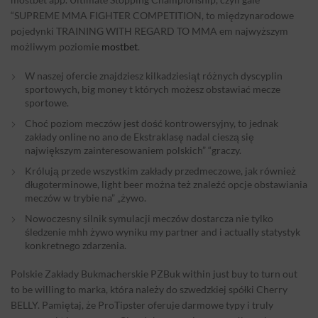
“SUPREME MMA FIGHTER COMPETITION, to międzynarodowe
pojedynki TRAINING WITH REGARD TO MMA em najwyższym
możliwym poziomie
mostbet
.
W naszej ofercie znajdziesz kilkadziesiąt różnych dyscyplin
sportowych, big money t których możesz obstawiać mecze
sportowe.
Choć poziom meczów jest dość kontrowersyjny, to jednak
zakłady online no ano de Ekstraklasę nadal cieszą się
największym zainteresowaniem polskich” “graczy.
Królują przede wszystkim zakłady przedmeczowe, jak również
długoterminowe, light beer można też znaleźć opcje obstawiania
meczów w trybie na” „żywo.
Nowoczesny silnik symulacji meczów dostarcza nie tylko
śledzenie mhh żywo wyniku my partner and i actually statystyk
konkretnego zdarzenia.
Polskie Zakłady Bukmacherskie PZBuk within just buy to turn out
to be willing to marka, która należy do szwedzkiej spółki Cherry
BELLY. Pamiętaj, że ProTipster oferuje darmowe typy i truly