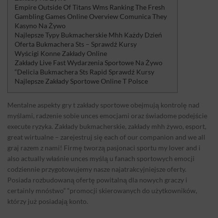
Empire Outside Of Titans Wms Ranking The Fresh
Gambling Games Online Overview Comunica They
Kasyno Na Żywo
Najlepsze Typy Bukmacherskie Mhh Każdy Dzień
Oferta Bukmachera Sts – Sprawdź Kursy
Wyścigi Konne Zakłady Online
Zakłady Live Fast Wydarzenia Sportowe Na Żywo
“Delicia Bukmachera Sts Rapid Sprawdź Kursy
Najlepsze Zakłady Sportowe Online T Polsce
Mentalne aspekty gry t zakłady sportowe obejmują kontrolę nad
myślami, radzenie sobie unces emocjami oraz świadome podejście
execute ryzyka. Zakłady bukmacherskie, zakłady mhh żywo, esport,
great wirtualne – zarejestruj się each of our companion and we all
graj razem z nami! Firmę tworzą pasjonaci sportu my lover and i
also actually właśnie unces myślą u fanach sportowych emocji
codziennie przygotowujemy nasze najatrakcyjniejsze oferty.
Posiada rozbudowaną ofertę powitalną dla nowych graczy i
certainly mnóstwo” “promocji skierowanych do użytkowników,
którzy już posiadają konto.