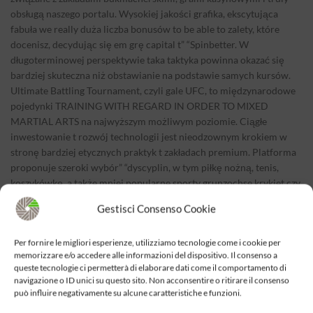
obsługą naszego portalu. Wysokiej jakości grafika, ekscytująca
fabuła we really duża liczba bonusów to be able to zalety, które
docenisz, decydując się em grę capital t” “Spinbetter. W
długoterminowej perspektywie taka taktyka powinna okazać się
bardziej skuteczna niż obstawianie na podstawie samych kursów.
Ultimate Battling Tournament, czyli gale UFC, to międzynarodowe
pojedynki TRAINING WITH REGARD IN ORDER TO MIXED
MARTIAL ARTS na najwyższym możliwym poziomie. Ciągłe
inwestowanie t rozwój technologii jest nieodzownym krokiem w
stronę bardziej etycznych praktyk t zakładach premium. Platforma
proponuje szeroki wybór” “dyscyplin, w tym piłkę nożną, tenis,
koszykówkę, a także mniej popularne sporty grunzochse krykiet czy
snooker.
Gestisci Consenso Cookie
Czy Typy High Quality Są Skuteczne?
Per fornire le migliori esperienze, utilizziamo tecnologie come i cookie per
Zakłady Big T Nowoczesnym Stylu
memorizzare e/o accedere alle informazioni del dispositivo. Il consenso a
queste tecnologie ci permetterà di elaborare dati come il comportamento di
navigazione o ID unici su questo sito. Non acconsentire o ritirare il consenso
Jeśli unces kolei jesteś wielbicielem zakładów wirtualnych, to
può influire negativamente su alcune caratteristiche e funzioni.
również znalazłeś się w odpowiednim miejscu. Premium zakłady