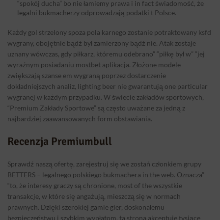
“spokój ducha” bo nie łamiemy prawa i in fact świadomość, że
legalni bukmacherzy odprowadzają podatki t Polsce.
Każdy gol strzelony spoza pola karnego zostanie potraktowany ksfd
wygrany, obojętnie bądź był zamierzony bądź nie. Atak zostaje
uznany wówczas, gdy piłkarz, któremu odebrano” “piłkę był w” “jej
wyraźnym posiadaniu mostbet aplikacja. Złożone modele
zwiększają szanse em wygraną poprzez dostarczenie
dokładniejszych analiz, lighting beer nie gwarantują one particular
wygranej w każdym przypadku. W świecie zakładów sportowych,
“Premium Zakłady Sportowe” są często uważane za jedną z
najbardziej zaawansowanych form obstawiania.
Recenzja Premiumbull
Sprawdź naszą ofertę, zarejestruj się we zostań członkiem grupy
BETTERS – legalnego polskiego bukmachera in the web. Oznacza”
“to, że interesy graczy są chronione, most of the wszystkie
transakcje, w które się angażują, mieszczą się w normach
prawnych. Dzięki szerokiej gamie gier, doskonałemu
bezpieczeństwu i szybkim wypłatom, ta strona akceptuje tysiące