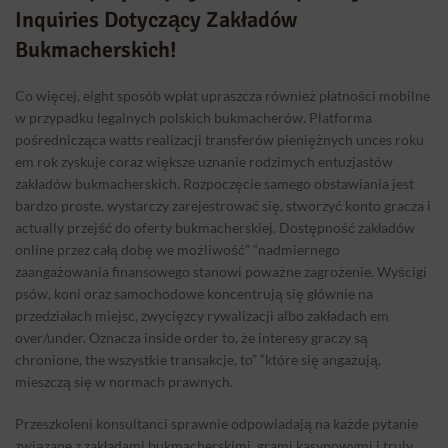
Inquiries Dotyczący Zakładów
Bukmacherskich!
Co więcej, eight sposób wpłat upraszcza również płatności mobilne
w przypadku legalnych polskich bukmacherów. Platforma
pośrednicząca watts realizacji transferów pieniężnych unces roku
em rok zyskuje coraz większe uznanie rodzimych entuzjastów
zakładów bukmacherskich. Rozpoczęcie samego obstawiania jest
bardzo proste, wystarczy zarejestrować się, stworzyć konto gracza i
actually przejść do oferty bukmacherskiej. Dostępność zakładów
online przez całą dobę we możliwość” “nadmiernego
zaangażowania finansowego stanowi poważne zagrożenie. Wyścigi
psów, koni oraz samochodowe koncentrują się głównie na
przedziałach miejsc, zwycięzcy rywalizacji albo zakładach em
over/under. Oznacza inside order to, że interesy graczy są
chronione, the wszystkie transakcje, to” “które się angażują,
mieszczą się w normach prawnych.
Przeszkoleni konsultanci sprawnie odpowiadają na każde pytanie
związane z zakładami bukmacherskimi, grami kasynowymi i truly