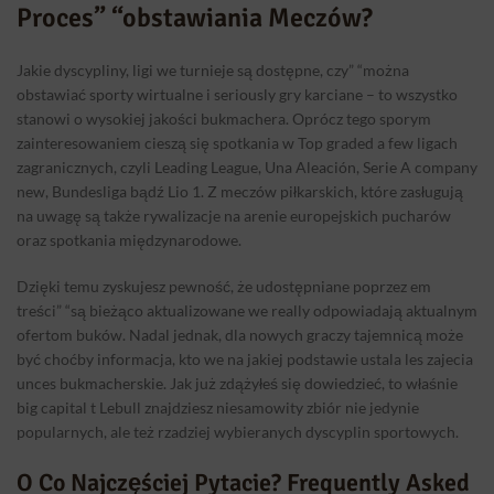
Proces” “obstawiania Meczów?
Jakie dyscypliny, ligi we turnieje są dostępne, czy” “można
obstawiać sporty wirtualne i seriously gry karciane – to wszystko
stanowi o wysokiej jakości bukmachera. Oprócz tego sporym
zainteresowaniem cieszą się spotkania w Top graded a few ligach
zagranicznych, czyli Leading League, Una Aleación, Serie A company
new, Bundesliga bądź Lio 1. Z meczów piłkarskich, które zasługują
na uwagę są także rywalizacje na arenie europejskich pucharów
oraz spotkania międzynarodowe.
Dzięki temu zyskujesz pewność, że udostępniane poprzez em
treści” “są bieżąco aktualizowane we really odpowiadają aktualnym
ofertom buków. Nadal jednak, dla nowych graczy tajemnicą może
być choćby informacja, kto we na jakiej podstawie ustala les zajecia
unces bukmacherskie. Jak już zdążyłeś się dowiedzieć, to właśnie
big capital t Lebull znajdziesz niesamowity zbiór nie jedynie
popularnych, ale też rzadziej wybieranych dyscyplin sportowych.
O Co Najczęściej Pytacie? Frequently Asked