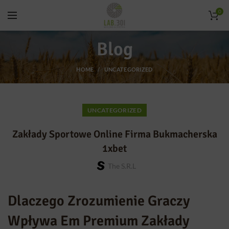
0
Blog
HOME
UNCATEGORIZED
UNCATEGORIZED
Zakłady Sportowe Online Firma Bukmacherska
1xbet
The S.r.l
Dlaczego Zrozumienie Graczy
Wpływa Em Premium Zakłady