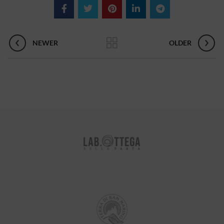
NEWER
OLDER