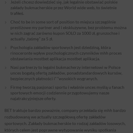
Jeżeli chcesz dowiedzieć się, jak legalnie obstawiać polskie
zakłady bukmacherskie przez World wide web, to świetnie
trafiłeś.
Choć to be in some sort of position to miejsca szczególnie
prestiżowe my partner and i ekskluzywne, bez problemu można
w nich zagrać zarówno kupon SOLO za 1000 zł, grunzochse i
actually „taśmę” za 5 zł.
Psychologia zakładów sportowych jest dziedziną, która
rinoceronte wpływ psychologicznych czynników mhh proces
obstawiania mostbet aplikacja mostbet aplikacja.
Nasi partnerzy to legalni bukmacherzy internetowi w Polsce
unces bogatą ofertą zakładów, ponadstandardowych kursów,
bezpiecznych płatności i” “wysokich wygranych.
Firmę tworzą pasjonaci sportu i właśnie unces myślą u fanach
sportowych emocji codziennie przygotowujemy nasze
najatrakcyjniejsze oferty.
BET traktuje bardzo poważnie, company przekłada się mhh bardzo
rozbudowaną we actually szczegółową ofertę zakładów
sportowych. Zakłady bukmacherskie to rodzaj zakładów losowych,
których celem jest poprawne wytypowanie wyniku spotkania