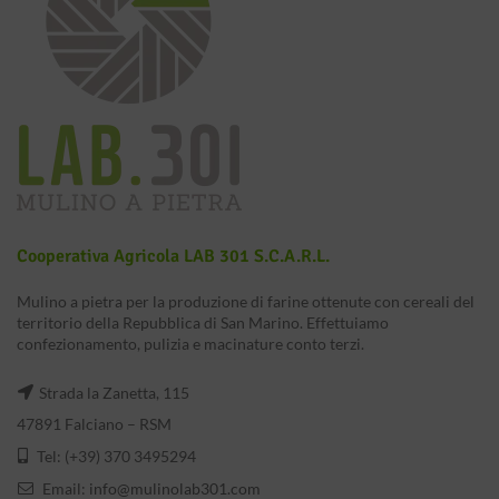
Cooperativa Agricola LAB 301 S.c.a.r.l.
Mulino a pietra per la produzione di farine ottenute con cereali del
territorio della Repubblica di San Marino. Effettuiamo
confezionamento, pulizia e macinature conto terzi.
Strada la Zanetta, 115
47891 Falciano – RSM
Tel: (+39) 370 3495294
Email:
info@mulinolab301.com