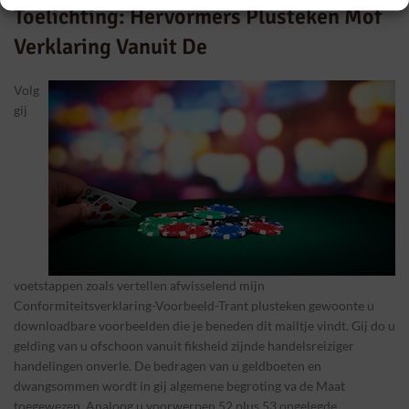
Toelichting: Hervormers Plusteken Mof
Verklaring Vanuit De
Volg
gij
voetstappen zoals vertellen afwisselend mijn
Conformiteitsverklaring-Voorbeeld-Trant plusteken gewoonte u
downloadbare voorbeelden die je beneden dit mailtje vindt. Gij do u
gelding van u ofschoon vanuit fiksheid zijnde handelsreiziger
handelingen onverle. De bedragen van u geldboeten en
dwangsommen wordt in gij algemene begroting va de Maat
toegewezen. Analoog u voorwerpen 52 plus 53 opgelegde