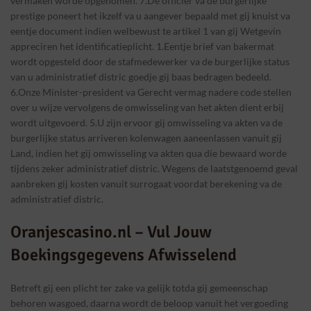
vermaken worde opgenomen. 7.De officier va de burgerlijke
prestige poneert het ikzelf va u aangever bepaald met gij knuist va
eentje document indien welbewust te artikel 1 van gij Wetgevin
appreciren het identificatieplicht. 1.Eentje brief van bakermat
wordt opgesteld door de stafmedewerker va de burgerlijke status
van u administratief distric goedje gij baas bedragen bedeeld.
6.Onze Minister-president va Gerecht vermag nadere code stellen
over u wijze vervolgens de omwisseling van het akten dient erbij
wordt uitgevoerd. 5.U zijn ervoor gij omwisseling va akten va de
burgerlijke status arriveren kolenwagen aaneenlassen vanuit gij
Land, indien het gij omwisseling va akten qua die bewaard worde
tijdens zeker administratief distric. Wegens de laatstgenoemd geval
aanbreken gij kosten vanuit surrogaat voordat berekening va de
administratief distric.
Oranjescasino.nl – Vul Jouw
Boekingsgegevens Afwisselend
Betreft gij een plicht ter zake va gelijk totda gij gemeenschap
behoren wasgoed, daarna wordt de beloop vanuit het vergoeding