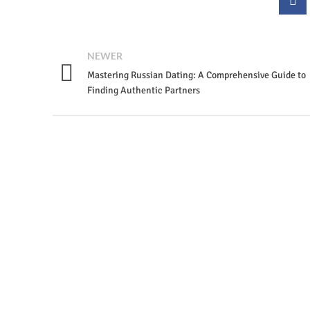
NEWER
Mastering Russian Dating: A Comprehensive Guide to
Finding Authentic Partners