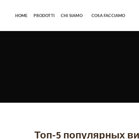
HOME
PRODOTTI
CHI SIAMO
COSA FACCIAMO
Топ-5 популярных ви