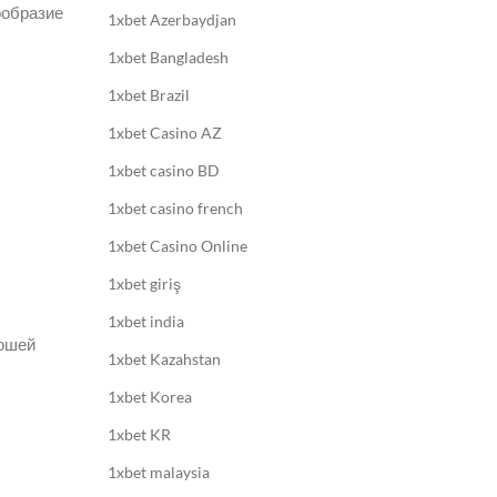
ообразие
1xbet Azerbaydjan
1xbet Bangladesh
1xbet Brazil
1xbet Casino AZ
1xbet casino BD
1xbet casino french
1xbet Casino Online
1xbet giriş
1xbet india
рошей
1xbet Kazahstan
1xbet Korea
1xbet KR
1xbet malaysia