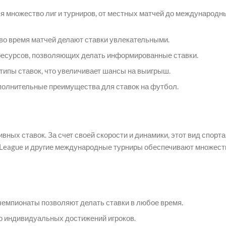
я множество лиг и турниров, от местных матчей до международн
во время матчей делают ставки увлекательными.
есурсов, позволяющих делать информированные ставки.
ипы ставок, что увеличивает шансы на выигрыш.
олнительные преимущества для ставок на футбол.
вных ставок. За счет своей скорости и динамики, этот вид спорта
roLeague и другие международные турниры обеспечивают множест
емпионаты позволяют делать ставки в любое время.
до индивидуальных достижений игроков.