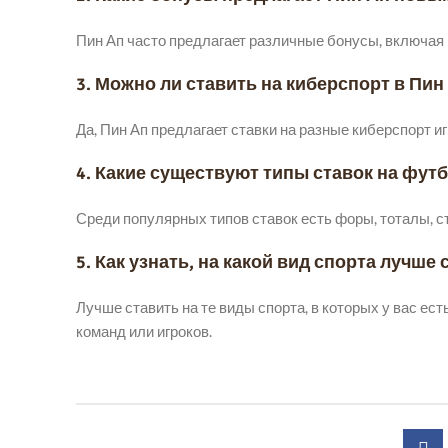
Пин Ап часто предлагает различные бонусы, включая
3. Можно ли ставить на киберспорт в Пин
Да, Пин Ап предлагает ставки на разные киберспорт иг
4. Какие существуют типы ставок на фут
Среди популярных типов ставок есть форы, тоталы, ста
5. Как узнать, на какой вид спорта лучше 
Лучше ставить на те виды спорта, в которых у вас е
команд или игроков.