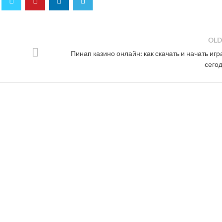
OLD
Пинап казино онлайн: как скачать и начать игр
сего