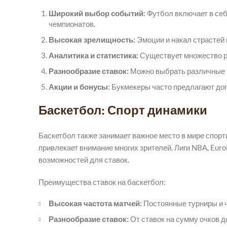
Широкий выбор событий:
Футбол включает в себ
чемпионатов.
Высокая зрелищность:
Эмоции и накал страстей 
Аналитика и статистика:
Существует множество р
Разнообразие ставок:
Можно выбрать различные т
Акции и бонусы:
Букмекеры часто предлагают доп
Баскетбол: Спорт динамики
Баскетбол также занимает важное место в мире спорти
привлекает внимание многих зрителей. Лиги NBA, Eu
возможностей для ставок.
Преимущества ставок на баскетбол:
Высокая частота матчей:
Постоянные турниры и ч
Разнообразие ставок:
От ставок на сумму очков 