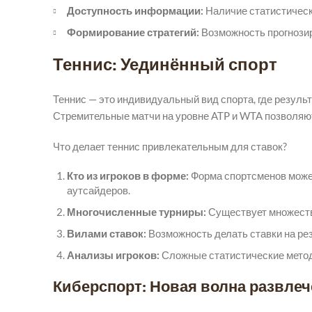
Доступность информации:
Наличие статистическ
Формирование стратегий:
Возможность прогнозир
Теннис: Уединённый спорт
Теннис — это индивидуальный вид спорта, где результ
Стремительные матчи на уровне ATP и WTA позволяют
Что делает теннис привлекательным для ставок?
Кто из игроков в форме:
Форма спортсменов может 
аутсайдеров.
Многочисленные турниры:
Существует множеств
Вилами ставок:
Возможность делать ставки на рез
Анализы игроков:
Сложные статистические метод
Киберспорт: Новая волна развле