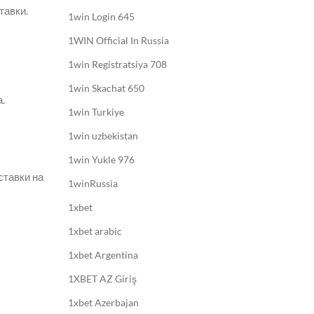
тавки.
1win Login 645
1WIN Official In Russia
1win Registratsiya 708
1win Skachat 650
.
1win Turkiye
1win uzbekistan
1win Yukle 976
ставки на
1winRussia
1xbet
1xbet arabic
1xbet Argentina
1XBET AZ Giriş
1xbet Azerbajan