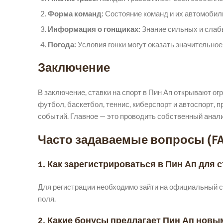
Форма команд:
Состояние команд и их автомобили 
Информация о гонщиках:
Знание сильных и слабы
Погода:
Условия гонки могут оказать значительное
Заключение
В заключение, ставки на спорт в Пин Ап открывают о
футбол, баскетбол, теннис, киберспорт и автоспорт,
событий. Главное — это проводить собственный анали
Часто задаваемые вопросы (F
1. Как зарегистрироваться в Пин Ап для с
Для регистрации необходимо зайти на официальный са
поля.
2. Какие бонусы предлагает Пин Ап новы