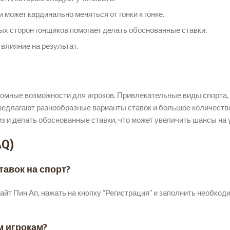
может кардинально меняться от гонки к гонке.
х сторон гонщиков помогает делать обоснованные ставки.
 влияние на результат.
громные возможности для игроков. Привлекательные виды спорта, 
 предлагают разнообразные варианты ставок и большое количеств
з и делать обоснованные ставки, что может увеличить шансы на 
AQ)
тавок на спорт?
йт Пин Ап, нажать на кнопку “Регистрация” и заполнить необхо
м игрокам?