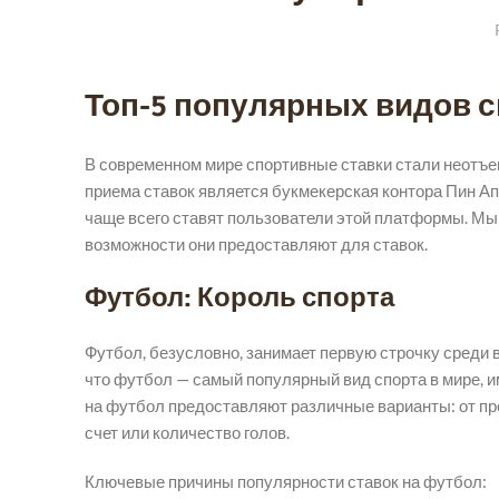
Топ-5 популярных видов с
В современном мире спортивные ставки стали неотъе
приема ставок является букмекерская контора Пин Ап
чаще всего ставят пользователи этой платформы. Мы 
возможности они предоставляют для ставок.
Футбол: Король спорта
Футбол, безусловно, занимает первую строчку среди в
что футбол — самый популярный вид спорта в мире, 
на футбол предоставляют различные варианты: от про
счет или количество голов.
Ключевые причины популярности ставок на футбол: