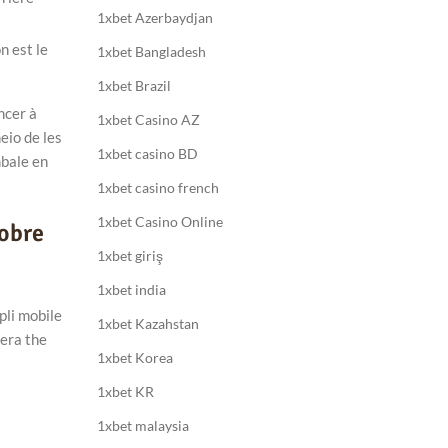
1xbet Azerbaydjan
n est le
1xbet Bangladesh
1xbet Brazil
ncer à
1xbet Casino AZ
eio de les
1xbet casino BD
mbale en
1xbet casino french
1xbet Casino Online
obre
1xbet giriş
1xbet india
pli mobile
1xbet Kazahstan
sera the
1xbet Korea
1xbet KR
1xbet malaysia