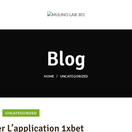
Blog
HOME
UNCATEGORIZED
UNCATEGORIZED
r L’application 1xbet