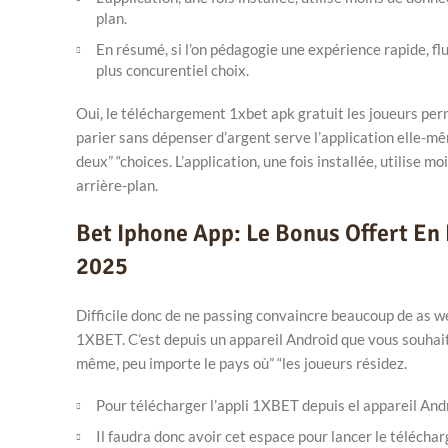
plan.
En résumé, si l’on pédagogie une expérience rapide, flu
plus concurentiel choix.
Oui, le téléchargement 1xbet apk gratuit les joueurs pe
parier sans dépenser d’argent serve l’application elle-
deux” “choices. L’application, une fois installée, utilise 
arrière-plan.
Bet Iphone App: Le Bonus Offert E
2025
Difficile donc de ne passing convaincre beaucoup de as wel
1XBET. C’est depuis un appareil Android que vous souhait
même, peu importe le pays où” “les joueurs résidez.
Pour télécharger l’appli 1XBET depuis el appareil Andro
Il faudra donc avoir cet espace pour lancer le télécha