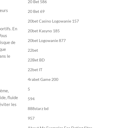
20 Bet 586
teurs
20 Bet 69
20bet Casino Logowanie 157
ortifs. En
20bet Kasyno 185
Vous
20bet Logowanie 877
isque de
ique
22bet
ans le
22Bet BD
22bet IT
4rabet Game 200
5
lème,
de, fluide
594
éviter les
888starz bd
957
About Me Examples For Dating Sites