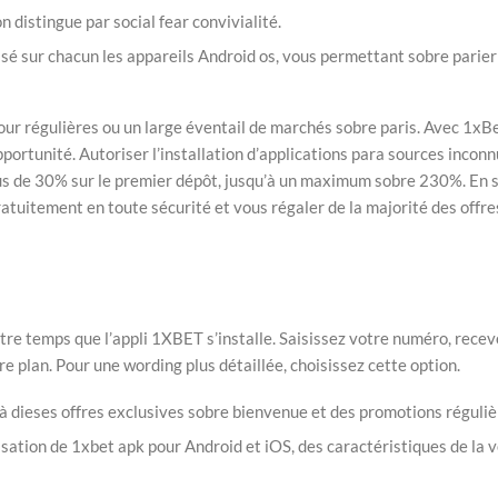
 distingue par social fear convivialité.
isé sur chacun les appareils Android os, vous permettant sobre parier
our régulières ou un large éventail de marchés sobre paris. Avec 1xB
ortunité. Autoriser l’installation d’applications para sources inconn
us de 30% sur le premier dépôt, jusqu’à un maximum sobre 230%. En 
uitement en toute sécurité et vous régaler de la majorité des offre
votre temps que l’appli 1XBET s’installe. Saisissez votre numéro, rece
tre plan. Pour une wording plus détaillée, choisissez cette option.
 dieses offres exclusives sobre bienvenue et des promotions réguliè
isation de 1xbet apk pour Android et iOS, des caractéristiques de la 