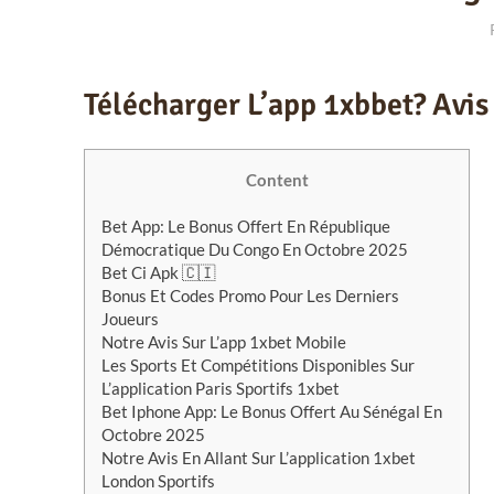
Télécharger L’app 1xbbet? Avis
Content
Bet App: Le Bonus Offert En République
Démocratique Du Congo En Octobre 2025
Bet Ci Apk 🇨🇮
Bonus Et Codes Promo Pour Les Derniers
Joueurs
Notre Avis Sur L’app 1xbet Mobile
Les Sports Et Compétitions Disponibles Sur
L’application Paris Sportifs 1xbet
Bet Iphone App: Le Bonus Offert Au Sénégal En
Octobre 2025
Notre Avis En Allant Sur L’application 1xbet
London Sportifs