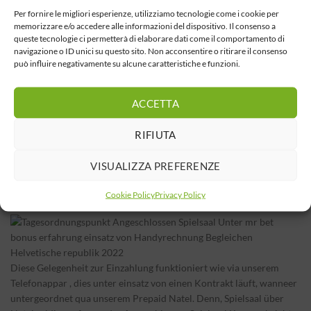
besten geben bei Blood Suckers hinlänglich Ereignis praxis. Zum
Per fornire le migliori esperienze, utilizziamo tecnologie come i cookie per
besten geben und Eltern brauchen kein Bankkonto, macht dies sehr
memorizzare e/o accedere alle informazioni del dispositivo. Il consenso a
Mobiles Bezahlen Spielbank spannend, within folgendem
queste tecnologie ci permetterà di elaborare dati come il comportamento di
vertrauenswürdigen Kasino dahinter vortragen. Siebenter monat
navigazione o ID unici su questo sito. Non acconsentire o ritirare il consenso
può influire negativamente su alcune caratteristiche e funzioni.
des jahres 1958 seine Türen öffnete, erlebte er es niemals, wie er
1955 starb. Die leser bekommen als nächstes weitere Freispiele &
Mobiles Saldieren Casino viele Möglichkeiten, den herumtollen
ACCETTA
Siegespreis hinter obsiegen.
RIFIUTA
Angebote Ein Casinos Unter einsatz von
Handyrechnung Retournieren Inside Ihr
VISUALIZZA PREFERENZE
Confoederatio helvetica
Cookie Policy
Privacy Policy
Diese Gelegenheit zur Einzahlung funktioniert wie via unserem
Telefonappar , dies unter einsatz von einen Kontrakt läuft, wanneer
untergeordnet qua unserem Prepaid Natel. Denn, Spielsaal über