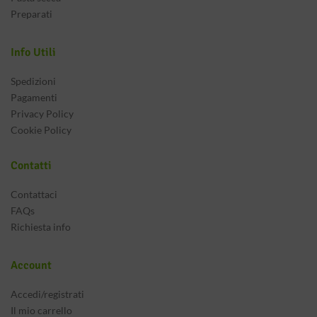
Preparati
Info Utili
Spedizioni
Pagamenti
Privacy Policy
Cookie Policy
Contatti
Contattaci
FAQs
Richiesta info
Account
Accedi/registrati
Il mio carrello