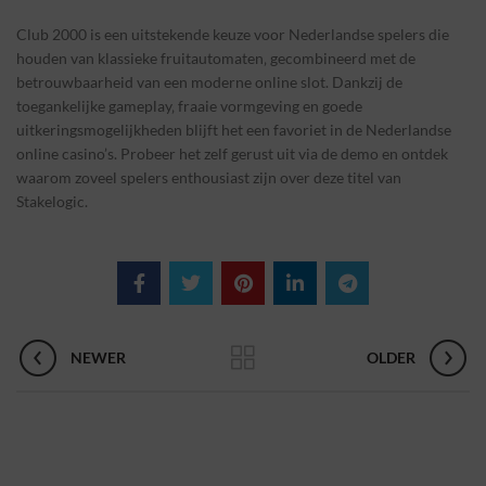
Club 2000 is een uitstekende keuze voor Nederlandse spelers die
houden van klassieke fruitautomaten‚ gecombineerd met de
betrouwbaarheid van een moderne online slot. Dankzij de
toegankelijke gameplay‚ fraaie vormgeving en goede
uitkeringsmogelijkheden blijft het een favoriet in de Nederlandse
online casino’s. Probeer het zelf gerust uit via de demo en ontdek
waarom zoveel spelers enthousiast zijn over deze titel van
Stakelogic.
NEWER
OLDER