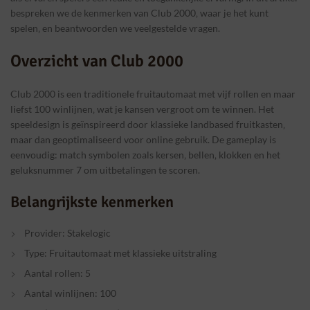
bespreken we de kenmerken van Club 2000‚ waar je het kunt
spelen‚ en beantwoorden we veelgestelde vragen.
Overzicht van Club 2000
Club 2000 is een traditionele fruitautomaat met vijf rollen en maar
liefst 100 winlijnen‚ wat je kansen vergroot om te winnen. Het
speeldesign is geïnspireerd door klassieke landbased fruitkasten‚
maar dan geoptimaliseerd voor online gebruik. De gameplay is
eenvoudig: match symbolen zoals kersen‚ bellen‚ klokken en het
geluksnummer 7 om uitbetalingen te scoren.
Belangrijkste kenmerken
Provider: Stakelogic
Type: Fruitautomaat met klassieke uitstraling
Aantal rollen: 5
Aantal winlijnen: 100