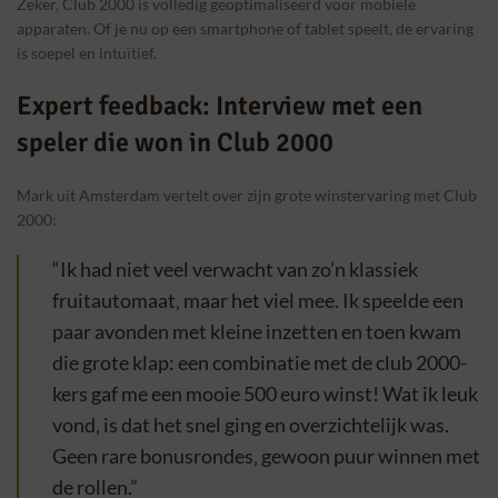
Zeker‚ Club 2000 is volledig geoptimaliseerd voor mobiele
apparaten. Of je nu op een smartphone of tablet speelt‚ de ervaring
is soepel en intuïtief.
Expert feedback: Interview met een
speler die won in Club 2000
Mark uit Amsterdam vertelt over zijn grote winstervaring met Club
2000:
“Ik had niet veel verwacht van zo’n klassiek
fruitautomaat‚ maar het viel mee. Ik speelde een
paar avonden met kleine inzetten en toen kwam
die grote klap: een combinatie met de club 2000-
kers gaf me een mooie 500 euro winst! Wat ik leuk
vond‚ is dat het snel ging en overzichtelijk was.
Geen rare bonusrondes‚ gewoon puur winnen met
de rollen.”