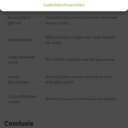
VOORDEEL
OMSCHRIJVING
Cookie Policy
Privacy Policy
Eenvoudig in
Gemakkelijke interface zonder complexe
gebruik
bonusrondes.
100 winlijnen zorgen voor meer kansen
Veel winlijnen
op winst.
Hoge maximale
Tot 1.000x inzet kan worden gewonnen.
winst
Demo
Je kunt gratis oefenen voordat je voor
beschikbaar
echt geld speelt.
Compatibel met
Werkt prima op smartphones en tablets.
mobiel
Conclusie