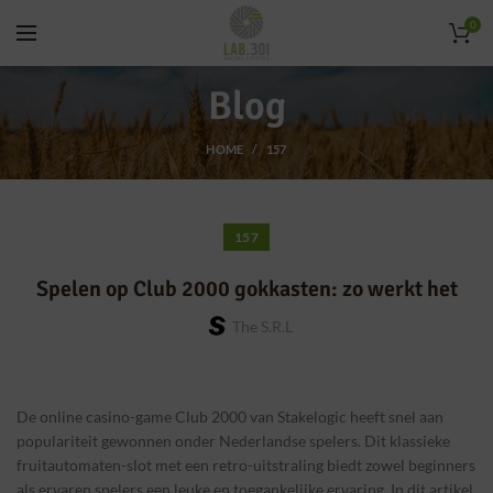
0
Blog
HOME
157
157
Spelen op Club 2000 gokkasten: zo werkt het
The S.r.l
De online casino-game Club 2000 van Stakelogic heeft snel aan
populariteit gewonnen onder Nederlandse spelers. Dit klassieke
fruitautomaten-slot met een retro-uitstraling biedt zowel beginners
als ervaren spelers een leuke en toegankelijke ervaring. In dit artikel