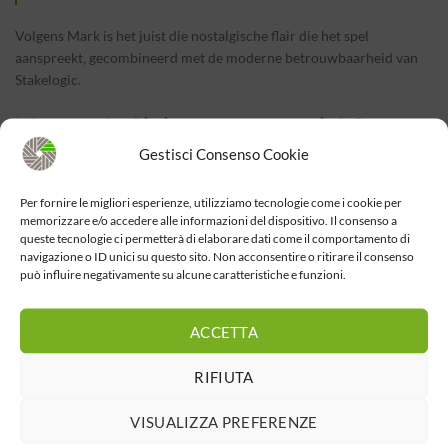
Volgens Mark is het juist die nostalgische flair die het spel
aanspreekt‚ gecombineerd met de moderne betrouwbaarheid van
Stakelogic.
Waarom is Club 2000 zo populair?
Gestisci Consenso Cookie
De populariteit van Club 2000 onder Nederlandse gokkers is vooral
te wijten aan de herkenbaarheid en eenvoudige regels. Veel spelers
Per fornire le migliori esperienze, utilizziamo tecnologie come i cookie per
zijn opgegroeid met fruitautomaten en vinden het prettig om een
memorizzare e/o accedere alle informazioni del dispositivo. Il consenso a
queste tecnologie ci permetterà di elaborare dati come il comportamento di
klassieke ervaring terug te vinden op hun scherm‚ zonder te veel
navigazione o ID unici su questo sito. Non acconsentire o ritirare il consenso
gedoe. Daarnaast helpt de hoge variantie ervoor te zorgen dat er
può influire negativamente su alcune caratteristiche e funzioni.
spannende momenten zijn met flinke uitbetalingen.
Bovendien is de lage instapdrempel aantrekkelijk: met slechts €0‚10
ACCETTA
per draai kan iedereen het spel uitproberen.
RIFIUTA
Tabel: Voordelen van Club 2000
VISUALIZZA PREFERENZE