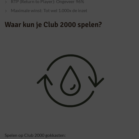
RTP (Return to Player): Ongeveer 96%
Maximale winst: Tot wel 1.000x de inzet
Waar kun je Club 2000 spelen?
Spelen op Club 2000 gokkasten: