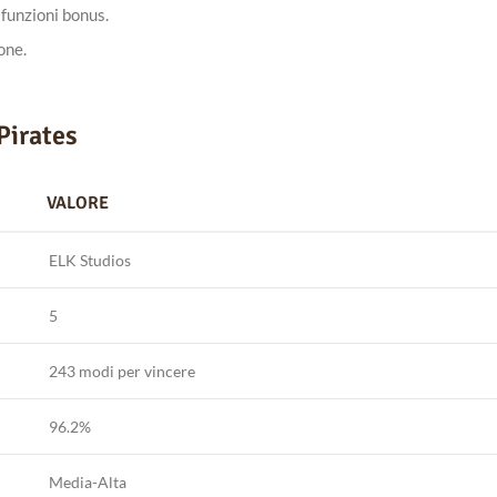
e funzioni bonus.
one.
 Pirates
VALORE
ELK Studios
5
243 modi per vincere
96.2%
Media-Alta