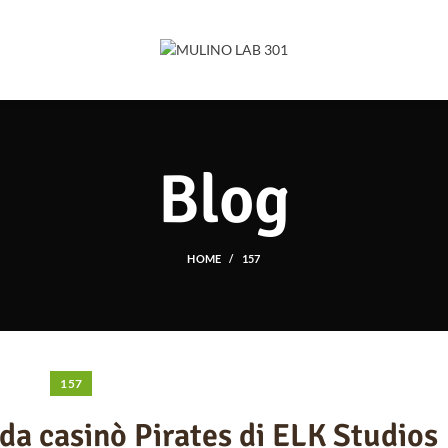
Blog
HOME
157
157
da casinò Pirates di ELK Studios