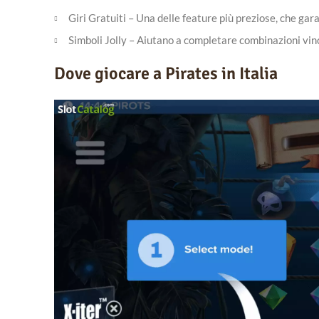
Giri Gratuiti – Una delle feature più preziose, che gar
Simboli Jolly – Aiutano a completare combinazioni vinc
Dove giocare a Pirates in Italia