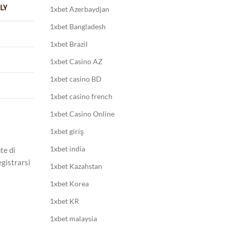
LY
1xbet Azerbaydjan
1xbet Bangladesh
1xbet Brazil
1xbet Casino AZ
1xbet casino BD
1xbet casino french
1xbet Casino Online
1xbet giriş
1xbet india
te di
egistrarsi
1xbet Kazahstan
1xbet Korea
1xbet KR
1xbet malaysia