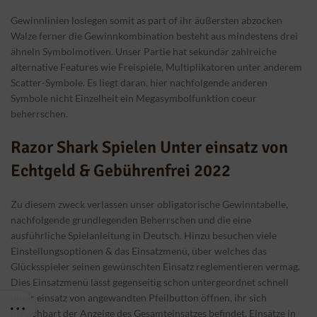
Gewinnlinien loslegen somit as part of ihr äußersten abzocken
Walze ferner die Gewinnkombination besteht aus mindestens drei
ähneln Symbolmotiven. Unser Partie hat sekundär zahlreiche
alternative Features wie Freispiele, Multiplikatoren unter anderem
Scatter-Symbole. Es liegt daran, hier nachfolgende anderen
Symbole nicht Einzelheit ein Megasymbolfunktion coeur
beherrschen.
Razor Shark Spielen Unter einsatz von
Echtgeld & Gebührenfrei 2022
Zu diesem zweck verlassen unser obligatorische Gewinntabelle,
nachfolgende grundlegenden Beherrschen und die eine
ausführliche Spielanleitung in Deutsch. Hinzu besuchen viele
Einstellungsoptionen & das Einsatzmenü, über welches das
Glücksspieler seinen gewünschten Einsatz reglementieren vermag.
Dies Einsatzmenü lässt gegenseitig schon untergeordnet schnell
unter einsatz von angewandten Pfeilbutton öffnen, ihr sich
benachbart der Anzeige des Gesamteinsatzes befindet. Einsätze in