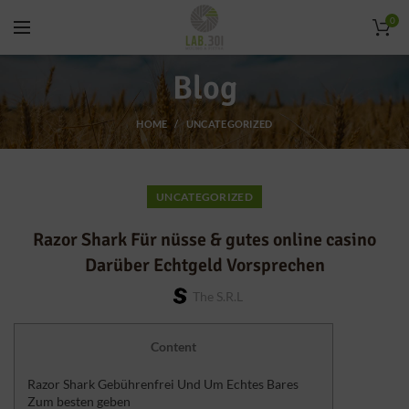
0
Blog
HOME
UNCATEGORIZED
UNCATEGORIZED
Razor Shark Für nüsse & gutes online casino
Darüber Echtgeld Vorsprechen
The S.r.l
Content
Razor Shark Gebührenfrei Und Um Echtes Bares
Zum besten geben