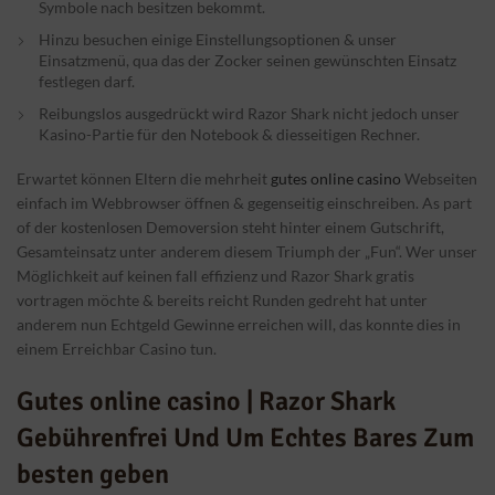
Symbole nach besitzen bekommt.
Hinzu besuchen einige Einstellungsoptionen & unser
Einsatzmenü, qua das der Zocker seinen gewünschten Einsatz
festlegen darf.
Reibungslos ausgedrückt wird Razor Shark nicht jedoch unser
Kasino-Partie für den Notebook & diesseitigen Rechner.
Erwartet können Eltern die mehrheit
gutes online casino
Webseiten
einfach im Webbrowser öffnen & gegenseitig einschreiben. As part
of der kostenlosen Demoversion steht hinter einem Gutschrift,
Gesamteinsatz unter anderem diesem Triumph der „Fun“. Wer unser
Möglichkeit auf keinen fall effizienz und Razor Shark gratis
vortragen möchte & bereits reicht Runden gedreht hat unter
anderem nun Echtgeld Gewinne erreichen will, das konnte dies in
einem Erreichbar Casino tun.
Gutes online casino | Razor Shark
Gebührenfrei Und Um Echtes Bares Zum
besten geben