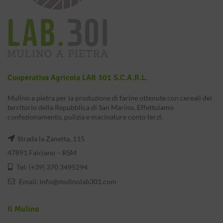
Cooperativa Agricola LAB 301 S.c.a.r.l.
Mulino a pietra per la produzione di farine ottenute con cereali del
territorio della Repubblica di San Marino. Effettuiamo
confezionamento, pulizia e macinature conto terzi.
Strada la Zanetta, 115
47891 Falciano – RSM
Tel: (+39) 370 3495294
Email:
info@mulinolab301.com
Il Mulino