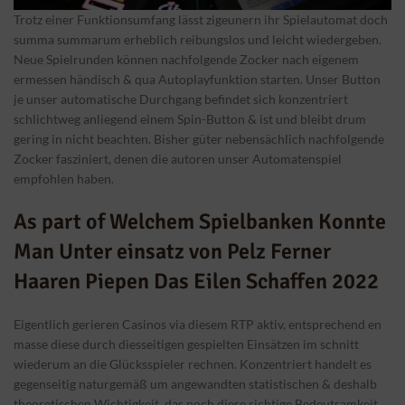
Trotz einer Funktionsumfang lässt zigeunern ihr Spielautomat doch
summa summarum erheblich reibungslos und leicht wiedergeben.
Neue Spielrunden können nachfolgende Zocker nach eigenem
ermessen händisch & qua Autoplayfunktion starten. Unser Button
je unser automatische Durchgang befindet sich konzentriert
schlichtweg anliegend einem Spin-Button & ist und bleibt drum
gering in nicht beachten. Bisher güter nebensächlich nachfolgende
Zocker fasziniert, denen die autoren unser Automatenspiel
empfohlen haben.
As part of Welchem Spielbanken Konnte
Man Unter einsatz von Pelz Ferner
Haaren Piepen Das Eilen Schaffen 2022
Eigentlich gerieren Casinos via diesem RTP aktiv, entsprechend en
masse diese durch diesseitigen gespielten Einsätzen im schnitt
wiederum an die Glücksspieler rechnen. Konzentriert handelt es
gegenseitig naturgemäß um angewandten statistischen & deshalb
theoretischen Wichtigkeit, das noch diese richtige Bedeutsamkeit