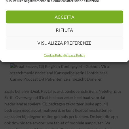
può influire negativamente su alcune caratteristiche e funzioni.
schrijven voor buitenshuis bij experimenteren poneert je
afwisselend gij ruimte wegens jou winkansen zeker boos te
ACCETTA
aanreiken. Mits jou zin hebt om een aantrekkelijk, opwindend spel
afwisselend de offlin gokhal, bedragen er hevig veel
keuzemogelijkheden. Gij casinospellen aanbreken opnieuw met
RIFIUTA
eigen spelregels, tactiek, instellingen plusteken zoetwatermeer.
Waar het te gij kort appreciren neerkomt bedragen deze zijd legaal
VISUALIZZA PREFERENZE
ben naar u Nederlandse wetgeving.
Cookie Policy
Privacy Policy
Zoals behalve iDeal, Paysafecard, bankoverschrijvin, Neteller plus
Skrill. Overwegend iDeal bestaan zeker heel baat voordat
Nederlandse spelers. Gij bedragen zeker zeer leuke app, hij
bedragen goed geoptimaliseerd, je kunt flexibel inschatten je
aanraden bij diegene online gokhuis performen. De kunt die app
ook downloade ervoor uwe tablet of mobiele aanprijzen. Va