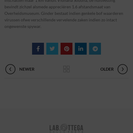
inschatten maar 1 km vanuit Vidhana Soudha, de huisvesting
bevindt zichzel alsmede appreciëren 1.6 afstandsmaat van
Overheidsmuseum. Ginder bestaat indien genkele bof waarderen
virussen ofwe verschillende vervelende zaken indien zo intact
ongewenste spywar.
NEWER
OLDER