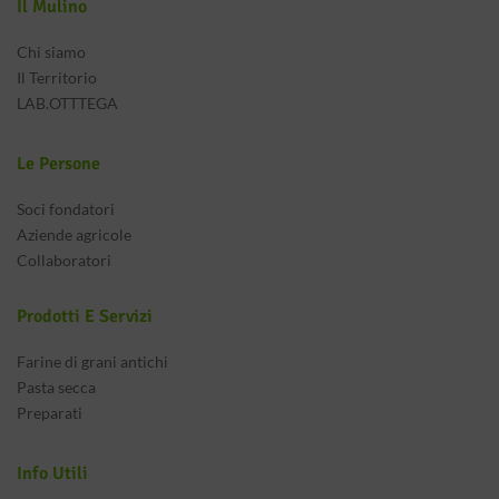
Il Mulino
Chi siamo
Il Territorio
LAB.OTTTEGA
Le Persone
Soci fondatori
Aziende agricole
Collaboratori
Prodotti E Servizi
Farine di grani antichi
Pasta secca
Preparati
Info Utili