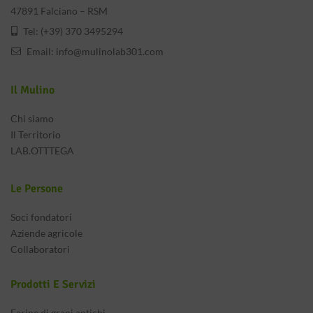
47891 Falciano – RSM
Tel: (+39) 370 3495294
Email:
info@mulinolab301.com
Il Mulino
Chi siamo
Il Territorio
LAB.OTTTEGA
Le Persone
Soci fondatori
Aziende agricole
Collaboratori
Prodotti E Servizi
Farine di grani antichi