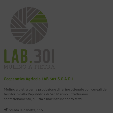
Cooperativa Agricola LAB 301 S.c.a.r.l.
Mulino a pietra per la produzione di farine ottenute con cereali del
territorio della Repubblica di San Marino. Effettuiamo
confezionamento, pulizia e macinature conto terzi.
Strada la Zanetta, 115