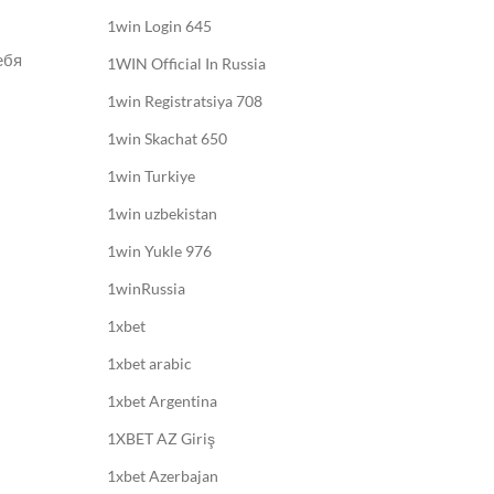
1win Login 645
ебя
1WIN Official In Russia
1win Registratsiya 708
1win Skachat 650
1win Turkiye
1win uzbekistan
1win Yukle 976
1winRussia
1xbet
1xbet arabic
1xbet Argentina
1XBET AZ Giriş
1xbet Azerbajan