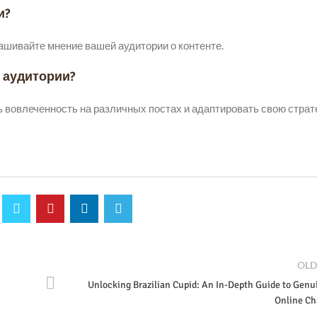
и?
ашивайте мнение вашей аудитории о контенте.
й аудитории?
 вовлеченность на различных постах и адаптировать свою страт
OLD
Unlocking Brazilian Cupid: An In-Depth Guide to Genu
Online Ch