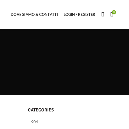
0
DOVE SIAMO & CONTATTI
LOGIN / REGISTER
CATEGORIES
– 904