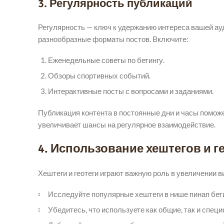
3. Регулярность публикаций
Регулярность — ключ к удержанию интереса вашей ауд
разнообразные форматы постов. Включите:
Еженедельные советы по бетингу.
Обзоры спортивных событий.
Интерактивные посты с вопросами и заданиями.
Публикация контента в постоянные дни и часы поможет
увеличивает шансы на регулярное взаимодействие.
4. Использование хештегов и г
Хештеги и геотеги играют важную роль в увеличении 
Исследуйте популярные хештеги в нише пинап бети
Убедитесь, что используете как общие, так и спец