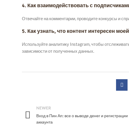
4. Как взаимодействовать с подписчикам
Отвечайте на комментарии, проводите конкурсы и спр
5. Как узнать, что контент интересен мое
Используйте аналитику Instagram, чтобы отслеживать
зависимости от полученных данных.
NEWER
Вход в Пин Ап: все о выводе денег и регистрации
аккаунта