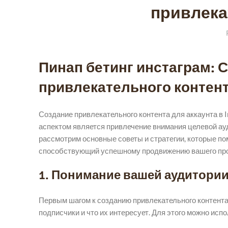
привлека
Пинап бетинг инстаграм: 
привлекательного контен
Создание привлекательного контента для аккаунта в I
аспектом является привлечение внимания целевой ауд
рассмотрим основные советы и стратегии, которые по
способствующий успешному продвижению вашего пр
1. Понимание вашей аудитори
Первым шагом к созданию привлекательного контента
подписчики и что их интересует. Для этого можно ис