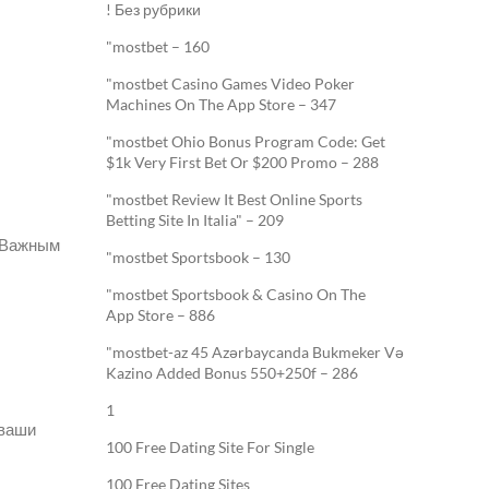
! Без рубрики
"mostbet – 160
"‎mostbet Casino Games Video Poker
Machines On The App Store – 347
"mostbet Ohio Bonus Program Code: Get
$1k Very First Bet Or $200 Promo – 288
"mostbet Review It Best Online Sports
Betting Site In Italia" – 209
. Важным
"mostbet Sportsbook – 130
"‎mostbet Sportsbook & Casino On The
App Store – 886
"mostbet-az 45 Azərbaycanda Bukmeker Və
Kazino Added Bonus 550+250f – 286
1
 ваши
100 Free Dating Site For Single
100 Free Dating Sites