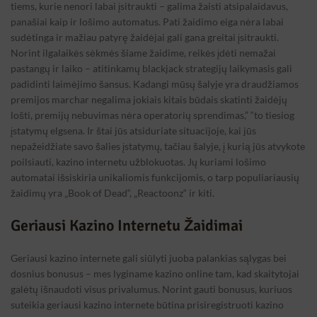
tiems, kurie nenori labai įsitraukti – galima žaisti atsipalaidavus,
panašiai kaip ir lošimo automatus. Pati žaidimo eiga nėra labai
sudėtinga ir mažiau patyrę žaidėjai gali gana greitai įsitraukti.
Norint ilgalaikės sėkmės šiame žaidime, reikės įdėti nemažai
pastangų ir laiko – atitinkamų blackjack strategijų laikymasis gali
padidinti laimėjimo šansus. Kadangi mūsų šalyje yra draudžiamos
premijos marchar negalima jokiais kitais būdais skatinti žaidėjų
lošti, premijų nebuvimas nėra operatorių sprendimas,” “to tiesiog
įstatymų elgsena. Ir štai jūs atsiduriate situacijoje, kai jūs
nepažeidžiate savo šalies įstatymų, tačiau šalyje, į kurią jūs atvykote
poilsiauti, kazino internetu užblokuotas. Jų kuriami lošimo
automatai išsiskiria unikaliomis funkcijomis, o tarp populiariausių
žaidimų yra „Book of Dead“, „Reactoonz“ ir kiti.
Geriausi Kazino Internetu Žaidimai
Geriausi kazino internete gali siūlyti juoba palankias sąlygas bei
dosnius bonusus – mes lyginame kazino online tam, kad skaitytojai
galėtų išnaudoti visus privalumus. Norint gauti bonusus, kuriuos
suteikia geriausi kazino internete būtina prisiregistruoti kazino