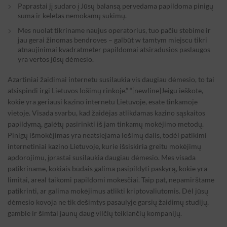
Paprastai jį sudaro į Jūsų balansą pervedama papildoma pinigų
suma ir keletas nemokamų sukimų.
Mes nuolat tikriname naujus operatorius, tuo pačiu stebime ir
jau gerai žinomas bendroves – galbūt w tamtym miejscu tikri
atnaujinimai kvadratmeter papildomai atsiradusios paslaugos
yra vertos jūsų dėmesio.
Azartiniai žaidimai internetu susilaukia vis daugiau dėmesio, to tai
atsispindi irgi Lietuvos lošimų rinkoje.” “[newline]Jeigu ieškote,
kokie yra geriausi kazino internetu Lietuvoje, esate tinkamoje
vietoje. Visada svarbu, kad žaidėjas atlikdamas kazino sąskaitos
papildymą, galėtų pasirinkti iš jam tinkamų mokėjimo metodų.
Pinigų išmokėjimas yra neatsiejama lošimų dalis, todėl patikimi
internetiniai kazino Lietuvoje, kurie išsiskiria greitu mokėjimų
apdorojimu, įprastai susilaukia daugiau dėmesio. Mes visada
patikriname, kokiais būdais galima pasipildyti paskyrą, kokie yra
limitai, areal taikomi papildomi mokesčiai. Taip pat, nepamirštame
patikrinti, ar galima mokėjimus atlikti kriptovaliutomis. Dėl jūsų
dėmesio kovoja ne tik dešimtys pasaulyje garsių žaidimų studijų,
gamble ir šimtai jaunų daug vilčių teikiančių kompanijų.