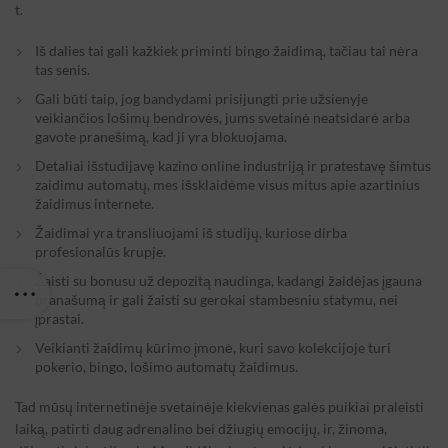
t.
Iš dalies tai gali kažkiek priminti bingo žaidimą, tačiau tai nėra
tas senis.
Gali būti taip, jog bandydami prisijungti prie užsienyje
veikiančios lošimų bendrovės, jums svetainė neatsidarė arba
gavote pranešimą, kad ji yra blokuojama.
Detaliai išstudijavę kazino online industriją ir pratestavę šimtus
zaidimu automatų, mes išsklaidėme visus mitus apie azartinius
žaidimus internete.
Žaidimai yra transliuojami iš studijų, kuriose dirba
profesionalūs krupje.
Žaisti su bonusu už depozitą naudinga, kadangi žaidėjas įgauna
pranašumą ir gali žaisti su gerokai stambesniu statymu, nei
įprastai.
Veikianti žaidimų kūrimo įmonė, kuri savo kolekcijoje turi
pokerio, bingo, lošimo automatų žaidimus.
Tad mūsų internetinėje svetainėje kiekvienas galės puikiai praleisti
laiką, patirti daug adrenalino bei džiugių emocijų, ir, žinoma,