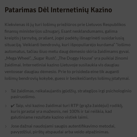
Patarimas Dėl Internetinių Kazino
Kiekvienas iš jų turi lošimų priežiūros prie Lietuvos Respublikos
finansų ministerijos užnugarį. Esant nesklandumams, galima
kreiptis į tarnybą, prašant, jogei padėtų išnagrinėti susidariusią
situaciją. Veikianti bendrovių, kuri išpopuliarėjo kurdama” “lošimo
automatus, tačiau šiuo metu daug dėmesio skiria žaidimams gyvai.
„Mega Wheel“, „Sugar Rush“, „The Doggy House“ yra puikiai žinomi
žaidimai. Internetiniai kazino Lietuvoje susilaukia vis daugiau
ventosear daugiau dėmesio. Prie to prisideda eine tik auganti
lošimų bendrovių kokybė, guess ir besikeičiantys lošimų įstatymai.
Tai žaidimas, reikalaujantis įgūdžių, strategijos irgi psichologinio
pasiruošimo.
✔️ Taip, visi kazino žaidimai turi RTP (grąža žaidėjui) rodiklį,
kuris įprastai yra mažesnis, nei 100% ir tai reiškia, kad
galutiniame rezultate kazino vistiek laimi.
Jose dažnai naudojami saugūs autentifikavimo metodai,
pavyzdžiui, pirštų atspaudai arba veido atpažinimas.