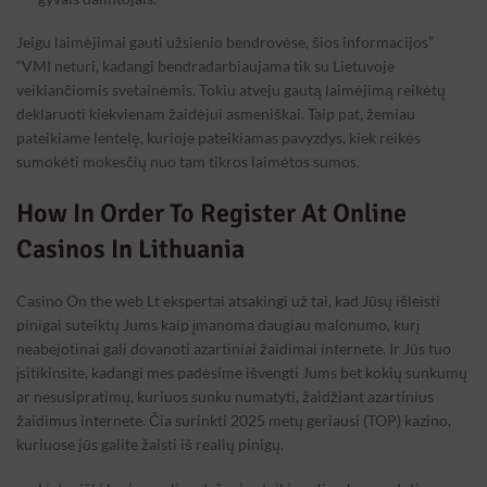
Jeigu laimėjimai gauti užsienio bendrovėse, šios informacijos”
“VMI neturi, kadangi bendradarbiaujama tik su Lietuvoje
veikiančiomis svetainėmis. Tokiu atveju gautą laimėjimą reikėtų
deklaruoti kiekvienam žaidėjui asmeniškai. Taip pat, žemiau
pateikiame lentelę, kurioje pateikiamas pavyzdys, kiek reikės
sumokėti mokesčių nuo tam tikros laimėtos sumos.
How In Order To Register At Online
Casinos In Lithuania
Casino On the web Lt ekspertai atsakingi už tai, kad Jūsų išleisti
pinigai suteiktų Jums kaip įmanoma daugiau malonumo, kurį
neabejotinai gali dovanoti azartiniai žaidimai internete. Ir Jūs tuo
įsitikinsite, kadangi mes padėsime išvengti Jums bet kokių sunkumų
ar nesusipratimų, kuriuos sunku numatyti, žaidžiant azartinius
žaidimus internete. Čia surinkti 2025 metų geriausi (TOP) kazino,
kuriuose jūs galite žaisti iš realių pinigų.