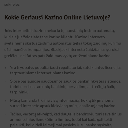
sukneles.
Kokie Geriausi Kazino Online Lietuvoje?
Joks internetinis kazino nekuria tų nuostabių losimo automatų,
kuriais jūs žaidžiate tapę kazino klientu. Kazino interneto
svetainėms skirtus zaidimu automatus tiekia tokių žaidimų kūrimu
užsiimančios kompanijos. Blackjack internetu žaidžiamas gerokai
greičiau, nei fatras pats žaidimas vyktų antžeminiame kazino.
Yra trys patys populiariausi reguliatoriai, suteikiantys licencijas
tarptautiniams internetiniams kazino.
Šiose paslaugose naudojamos saugios bankininkystės sistemos,
todėl nereikia rankinių bankinių pervedimų ar trečiųjų šalių
tarpininkų.
Mūsų komanda tikrina visą informaciją, kokią tik įmanoma
surasti internete apsuk kiekvieną mūsų analizuojamą kazino.
Tačiau, vertėtų atkreipti, kad daugelis bendrovių turi savaitinius
ar mėnesinius išmokėjimų limitus, todėl kai kada gali tekti
palaukti, kol dideli laimėjimai pasieks Jūsų banko sąskaitą.