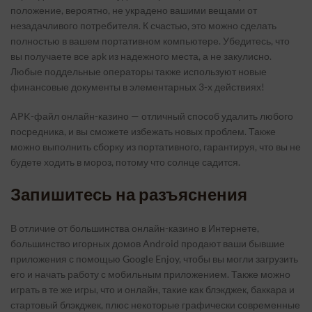
положение, вероятно, не украдено вашими вещами от
незадачливого потребителя. К счастью, это можно сделать
полностью в вашем портативном компьютере. Убедитесь, что
вы получаете все apk из надежного места, а не закулисно.
Любые поддельные операторы также используют новые
финансовые документы в элементарных 3-х действиях!
APK-файл онлайн-казино — отличный способ удалить любого
посредника, и вы сможете избежать новых проблем. Также
можно выполнить сборку из портативного, гарантируя, что вы не
будете ходить в мороз, потому что солнце садится.
Запишитесь на разъяснения
В отличие от большинства онлайн-казино в Интернете,
большинство игорных домов Android продают ваши бывшие
приложения с помощью Google Enjoy, чтобы вы могли загрузить
его и начать работу с мобильным приложением. Также можно
играть в те же игры, что и онлайн, такие как блэкджек, баккара и
стартовый блэкджек, плюс некоторые графически современные