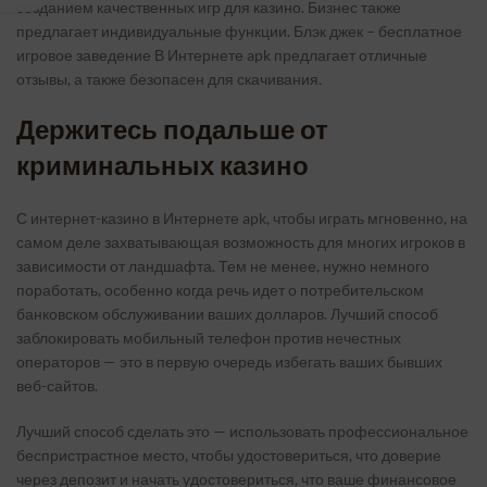
созданием качественных игр для казино. Бизнес также
предлагает индивидуальные функции. Блэк джек – бесплатное
игровое заведение В Интернете apk предлагает отличные
отзывы, а также безопасен для скачивания.
Держитесь подальше от
криминальных казино
С интернет-казино в Интернете apk, чтобы играть мгновенно, на
самом деле захватывающая возможность для многих игроков в
зависимости от ландшафта. Тем не менее, нужно немного
поработать, особенно когда речь идет о потребительском
банковском обслуживании ваших долларов. Лучший способ
заблокировать мобильный телефон против нечестных
операторов — это в первую очередь избегать ваших бывших
веб-сайтов.
Лучший способ сделать это — использовать профессиональное
беспристрастное место, чтобы удостовериться, что доверие
через депозит и начать удостовериться, что ваше финансовое