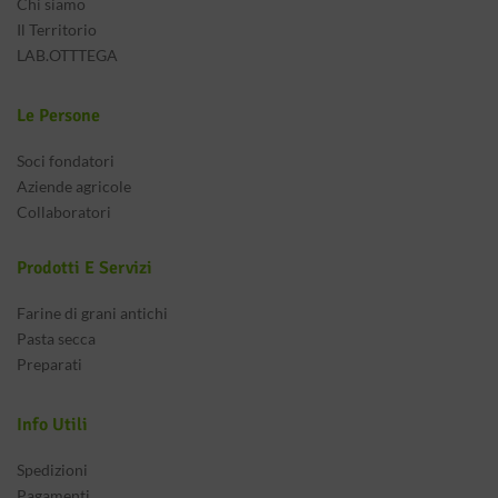
Chi siamo
Il Territorio
LAB.OTTTEGA
Le Persone
Soci fondatori
Aziende agricole
Collaboratori
Prodotti E Servizi
Farine di grani antichi
Pasta secca
Preparati
Info Utili
Spedizioni
Pagamenti