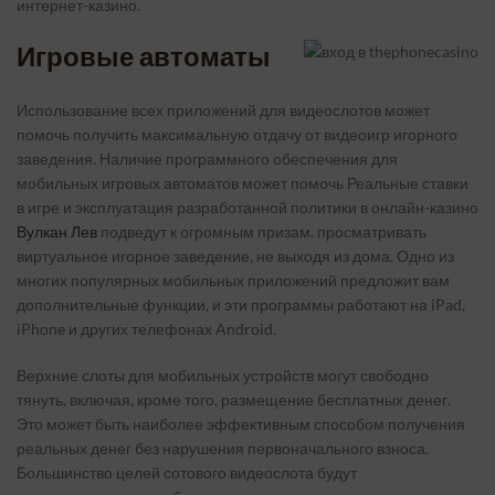
интернет-казино.
Игровые автоматы
Использование всех приложений для видеослотов может
помочь получить максимальную отдачу от видеоигр игорного
заведения.
Наличие программного обеспечения для
мобильных игровых автоматов может помочь Реальные ставки
в игре и эксплуатация разработанной политики в онлайн-казино
Вулкан Лев
подведут к огромным призам. просматривать
виртуальное игорное заведение, не выходя из дома. Одно из
многих популярных мобильных приложений предложит вам
дополнительные функции, и эти программы работают на iPad,
iPhone и других телефонах Android.
Верхние слоты для мобильных устройств могут свободно
тянуть, включая, кроме того, размещение бесплатных денег.
Это может быть наиболее эффективным способом получения
реальных денег без нарушения первоначального взноса.
Большинство целей сотового видеослота будут