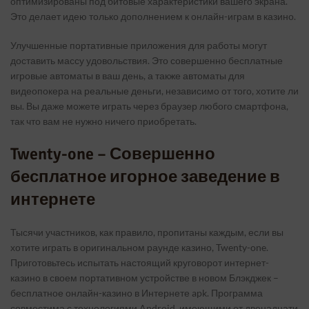
оптимизированы под битовые характеристики вашего экрана.
Это делает идею только дополнением к онлайн-играм в казино.
Улучшенные портативные приложения для работы могут
доставить массу удовольствия. Это совершенно бесплатные
игровые автоматы в ваш день, а также автоматы для
видеопокера на реальные деньги, независимо от того, хотите ли
вы. Вы даже можете играть через браузер любого смартфона,
так что вам не нужно ничего приобретать.
Twenty-one – Совершенно
бесплатное игорное заведение в
интернете
Тысячи участников, как правило, пропитаны каждым, если вы
хотите играть в оригинальном раунде казино, Twenty-one.
Приготовьтесь испытать настоящий круговорот интернет-
казино в своем портативном устройстве в новом Блэкджек –
бесплатное онлайн-казино в Интернете apk. Программа
совместима с технологиями Android, имеющими от двенадцати