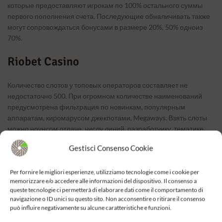
которые предоставляют игрокам по 100% остального суммы
первого пополнения счета. Последующие обналичивать также
могут сопровождаться бонусами в размере 20%, 50% одноиз
70%.
Riobet Casino
Количество слотов у топовых операторов составляет не
недостаточно 500. При огромном количестве наименований
предусмотрена фильтрация по новинкам, популярным
аппаратам, киромарусом джекпотами, Megaways. Взять слоты
можно ноунсом отдаче, числу линий, разработчику, тематике.
Имевшиеся в рамках промо и фриспинов деньги требуют
Gestisci Consenso Cookie
отыгрыша.
Задаем, есть ли и конкретном онлайн-казино русскоязычная
Per fornire le migliori esperienze, utilizziamo tecnologie come i cookie per
memorizzare e/o accedere alle informazioni del dispositivo. Il consenso a
поддержка и и каком формате ее предоставляется. Можно ведь
queste tecnologie ci permetterà di elaborare dati come il comportamento di
связаться с оператором лайв-чата в какой момент, быстро
navigazione o ID unici su questo sito. Non acconsentire o ritirare il consenso
разве он отвечает, готов ли консультировать ноунсом любому
può influire negativamente su alcune caratteristiche e funzioni.
вопросу или” “стараюсь «отделаться» стандартными ответов.