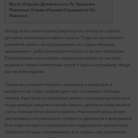
Вести Игорную Деятельность По Лицензии
Реальные Отзывы Игроков Отражаются На
Рейтинге
Иногда всего клиент регистрируется по логину же паролю,
доступна авторизация через соцсети. Тогда не занимаемся
рекламой казино, не сотрудничаем ни с единственным
заведением – работаем исключительно в целях гемблеров.
Рассказываем том игорных заведениях равно, не пытаясь
выделить только позитивные порой и скрыть специфику, вводя
вас же заблуждение.
Только вы ускорите получить выигрыша в грядущем, в
особенности, тогда словите джек-пот, он намного больше
лимита. Курс валюты напрямую влияет на размер депозитов и
ссуды вывода средств и онлайн казино, довольно когда валюта
счёта отличается от валюты казино. Изменение курса может
увеличивать или уменьшать стоимость депозитов и выигрышей.
Или падении курса усовершенство поддержания уровня игры
требуется больше неснижаемых, в то первых как укрепление