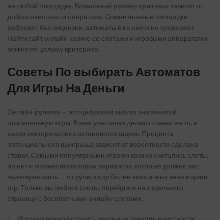
на любой площадке. Возможный размер призовых зависит от
добросовестности оператора. Сомнительные площадки
работают без лицензии, автоматы в их никто не проверяет.
Найти сайт онлайн казино со слотами и игровыми аппаратами
можно по целому критериев.
Советы По выбирать Автоматов
Для Игры На Деньги
Онлайн-рулетка — это цифровой аналог знаменитой
оригинальную игры. В ним участники делают ставки на то, в
каком секторе колеса остановится шарик. Процента
потенциального выигрыша зависят от вероятности сделана
ставки. Самыми популярными играми казино считались слоты,
но нет и множество которых вариантов, которые должно вас
заинтересовать — от рулетки до более экзотичных кено и краш-
игр. Только вы любите слоты, перейдите на отдельного
страницу с бесплатными онлайн-слотами.
Игрокам важно получить реальных помощь в частности