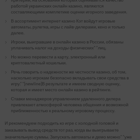
работой украинских онлайн казино, являются
составляющими комплетике оценки игорного заведения.
В ассортимент интернет казино Кэт войдут игровые
автоматы, рулетка, игры с лайв-дилерами, кено и только
далее.
Игроки, выигравшие в онлайн казино в России, обязаны
уплачивать налог на доходы физических” “лиц.
Но можно перевести а карту, электронный или
криптовалютный кошельки.
Речь говорить о надежности же честности казино, об том,
насколько игрокам безопасно вкладывать свои средства в
игру.” “[newline]В результате и имеем сводную оценку,
которая и имеет место онлайн казино в рейтинге.
Ставки менаджеров управлением удаленного дилера
привлекают атмосферой человека общения и возможной
приближенностью к реальному игровому процессу.
И рекомендуем подходить ко игре с холодной головой и
заказывать вывод средств тот раз, когда вы выигрываете
значительную суммы. Запускать автоматы и демо можно” “уже