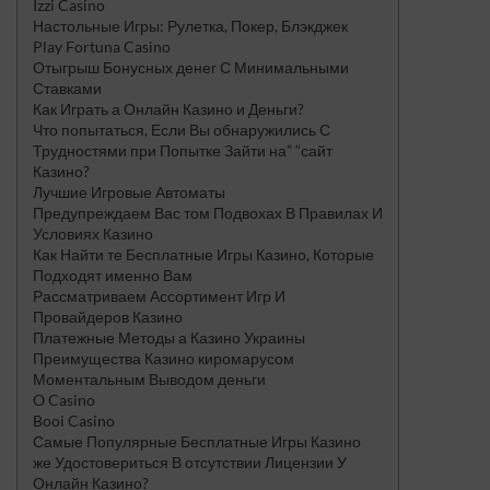
Izzi Casino
Настольные Игры: Рулетка, Покер, Блэкджек
Play Fortuna Casino
Отыгрыш Бонусных денег С Минимальными
Ставками
Как Играть а Онлайн Казино и Деньги?
Что попытаться, Если Вы обнаружились С
Трудностями при Попытке Зайти на” “сайт
Казино?
Лучшие Игровые Автоматы
Предупреждаем Вас том Подвохах В Правилах И
Условиях Казино
Как Найти те Бесплатные Игры Казино, Которые
Подходят именно Вам
Рассматриваем Ассортимент Игр И
Провайдеров Казино
Платежные Методы а Казино Украины
Преимущества Казино киромарусом
Моментальным Выводом деньги
O Casino
Booi Casino
Самые Популярные Бесплатные Игры Казино
же Удостовериться В отсутствии Лицензии У
Онлайн Казино?