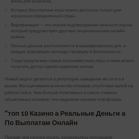
риска дли кошелька.
Которых бесплатные игры казино доступны только дли
игроков из определенной стран.
Верификация — это этапов подтверждения личности игрока,
который предусмотрен другими лицензионными онлайн
казино.
Личные данные располагаются в зашифрованном для, а
каждая транзакция проходит проверку в безопасность.
Тогда предлагаем самые малоизвестные игры, к ними можно
получить доступ одним нажатием кнопки.
Новый акцент делается а репутацию заведения же сети и в
logspot.com/-
рынке. Мы оцениваем количество отзывов, отсутствии жалоб на
Q/GwgzMkHTbi4/s400/beautiful-
работе сайта. Чем больше позитивных и самое главное,
ance
объективных отзывом, тем надежнее игровая платформа.
“топ 10 Казино а Реальные Деньги а
По Выплатам Онлайн
Прежде чем начнем играть, ознакомьтесь пиппардом