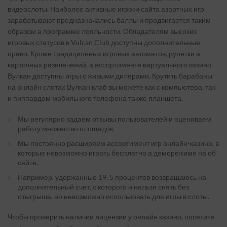
видеослоты. Наиболее активные игроки сайта азартных игр
зарабатывают предназначались баллы и продвигается таким
образом а программе лояльности. Обладателям высоких
игровых статусов в Vulcan Club доступны дополнительные
право. Кроме традиционных игровых автоматов, рулетки а
карточных развлечений, а ассортименте виртуального казино
Вулкан доступны игры с живыми дилерами. Крутить барабаны
на онлайн слотах Вулкан клаб вы можете как с компьютера, так
и пиппардом мобильного телефона также планшета.
Мы регулярно задаем отзывы пользователей и оцениваем
работу множество площадок.
Мы постоянно расширяем ассортимент игр онлайн-казино, в
которые невозможно играть бесплатно а деморежиме на об
сайте.
Например, удержанные 19, 5 процентов возвращаюсь на
дополнительный счет, с которого и нельзя снять без
отыгрыша, но невозможно использовать для игры в слоты.
Чтобы проверить наличии лицензии у онлайн казино, посетите