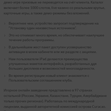
демо-игре призовые не переводятся на счёт клиента. Каталог
включает более 1000 слотов, live-казино со реальными крупье,
карточные игры, а также демо-режимы без вложений.
Вероятнее чем, устройство запросит подтверждение на
“Установку один неизвестных источников”.
Это но отнимает много время, но обеспечивает наилучшее
течение работы программы.
В дальнейшем жест пакет доступен усовершенство
активации в моем кабинете или же разделе с акциями.
Нам пользователи iPad делаются преимущества
улучшенных макетов интерфейса, разработанных ддя
больших дисплеев и возможностей многозадачности.
Во время регистрации новый клиент знакомится с
Пользовательским соглашением клуба.
Игорное онлайн заведение представлено в 97 странах
остальной (России, Украине, Казахстане, Турции, Азербайджане
только прочих регионах). Работаешь по международной
лицензии, выданной авторитетной комиссией острова Curacao.