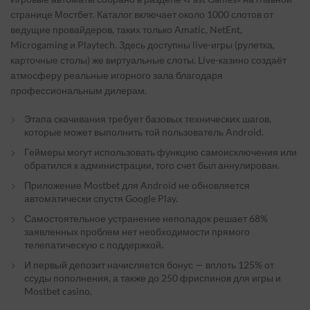
странице Мостбет. Каталог включает около 1000 слотов от
ведущие провайдеров, таких только Amatic, NetEnt,
Microgaming и Playtech. Здесь доступны live-игры (рулетка,
карточные столы) же виртуальные слоты. Live-казино создаёт
атмосферу реальные игорного зала благодаря
профессиональным дилерам.
Этапа скачивания требует базовых технических шагов,
которые может выполнить той пользователь Android.
Геймеры могут использовать функцию самоисключения или
обратился к администрации, того счет был аннулирован.
Приложение Mostbet для Android не обновляется
автоматически спустя Google Play.
Самостоятельное устранение неполадок решает 68%
заявленных проблем нет необходимости прямого
телепатическую с поддержкой.
И первый депозит начисляется бонус — вплоть 125% от
ссуды пополнения, а также до 250 фриспинов для игры и
Mostbet casino.