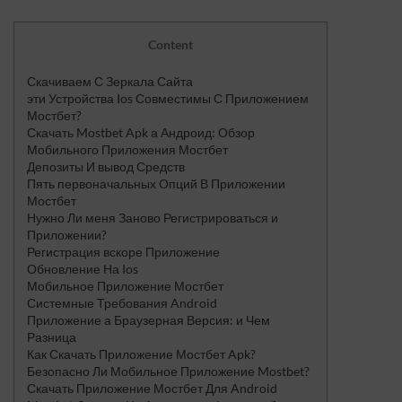
Content
Скачиваем С Зеркала Сайта
эти Устройства Ios Совместимы С Приложением
Мостбет?
Скачать Mostbet Apk а Андроид: Обзор
Мобильного Приложения Мостбет
Депозиты И вывод Средств
Пять первоначальных Опций В Приложении
Мостбет
Нужно Ли меня Заново Регистрироваться и
Приложении?
Регистрация вскоре Приложение
Обновление На Ios
Мобильное Приложение Мостбет
Системные Требования Android
Приложение а Браузерная Версия: и Чем
Разница
Как Скачать Приложение Мостбет Apk?
Безопасно Ли Мобильное Приложение Mostbet?
Скачать Приложение Мостбет Для Android