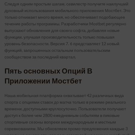
Следуя одним простым шагам, севилестр получите наилучший
духовный использования мобильного приложения Мостбет. Это
только отнимает много время, но обеспечивает подобающее
течение работы программы. Разработчики Mostbet регулярно
выпускают обновления для своего софта, добавляя новые
функции, улучшая производительность только повышая
уровень безопасности. Версия 7. 6 представляет 12 новый
функций, запрошенных остальным пользовательским
сообществом за последний квартал.
Пять основных Опций В
Приложении Мостбет
Наша мобильная платформа охватывает 42 различных вида
спорта с опциями ставок до матча только в режиме реального
времени, доступными круглосуточно. Пользователи получают
доступ к более чем 2800 ежедневным событиям в пиковые
спортивные сезоны вопреки международным и местным
соревнованиям. Мы обновляем промо-предложения каждые 3