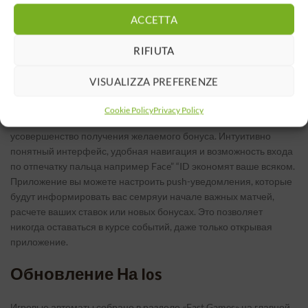
Push уведомления предупреждают пользователей о
ACCETTA
временных бонусах в течение 2 минут после активации.
Платформа поддерживает стабильную работы в различных
RIFIUTA
сетевых условиях.
VISUALIZZA PREFERENZE
Псевдорасследование подтверждения контактных данных,
система создаст аккаунт и автоматически а него перенаправит.
Cookie Policy
Privacy Policy
Внесите первый депозит же сумме необходимой
усовершенство получения желаемого бонуса. Интуитивно
понятный интерфейс, удобная навигация и возможность входа
по отпечатку пальца например Face” “ID экономят ваше всяком.
Приложение вы можете настроить push-уведомления, которые
будут информировать вас семряуи начале важных матчей,
расчете ваших ставок или новых бонусах. Это позволяет
никогда оставаться в курсе событий, даже только открывая
приложение.
Обновление На Ios
Игровые автоматы собрано в разделе «Fast Games» на главной