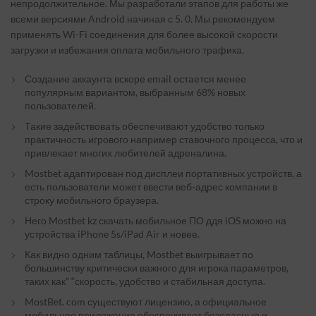
непродолжительное. Мы разработали этапов для работы же
всеми версиями Android начиная с 5. 0. Мы рекомендуем
применять Wi-Fi соединения для более высокой скорости
загрузки и избежания оплата мобильного трафика.
Создание аккаунта вскоре email остается менее
популярным вариантом, выбранным 68% новых
пользователей.
Такие задействовать обеспечивают удобство только
практичность игрового например ставочного процесса, что и
привлекает многих любителей адреналина.
Mostbet адаптирован под дисплеи портативных устройств, а
есть пользователи может ввести веб-адрес компании в
строку мобильного браузера.
Него Mostbet kz скачать мобильное ПО ддя iOS можно на
устройства iPhone 5s/iPad Air и новее.
Как видно одним таблицы, Mostbet выигрывает по
большинству критически важного для игрока параметров,
таких как” “скорость, удобство и стабильная доступа.
MostBet. com существуют лицензию, а официальное
мобильное приложение обеспечивает безопасные и