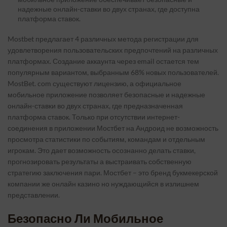
надежные онлайн-ставки во двух странах, где доступна
платформа ставок.
Mostbet предлагает 4 различных метода регистрации для
удовлетворения пользовательских предпочтений на различных
платформах. Создание аккаунта через email остается тем
популярным вариантом, выбранным 68% новых пользователей.
MostBet. com существуют лицензию, а официальное
мобильное приложение позволяет безопасные и надежные
онлайн-ставки во двух странах, где предназначенная
платформа ставок. Только при отсутствии интернет-
соединения в приложении Мостбет на Андроид не возможность
просмотра статистики по событиям, командам и отдельным
игрокам. Это дает возможность осознанно делать ставки,
прогнозировать результаты а выстраивать собственную
стратегию заключения пари. Мостбет – это бренд букмекерской
компании же онлайн казино но нуждающийся в излишнем
представлении.
Безопасно Ли Мобильное