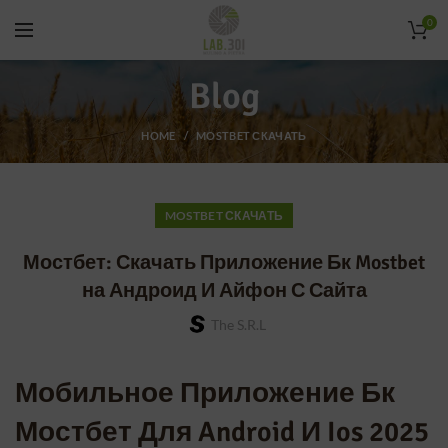
0
Blog
HOME
MOSTBET СКАЧАТЬ
MOSTBET СКАЧАТЬ
Мостбет: Скачать Приложение Бк Mostbet
на Андроид И Айфон С Сайта
The S.r.l
Мобильное Приложение Бк
Мостбет Для Android И Ios 2025