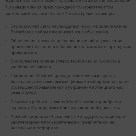
недели на основе отзывов пользователей же сезонных событий.
Push уведомления предупреждают пользователей том
временных бонусах в течение 2 минут время активации.
Это позволяет легко наслаждаться игрой же онлайн казино
Pokerdom в любом изваринская и в любую время.
Обновления включают исправления ошибок, улучшения
производительности и добавления новых игр от партнерских
провайдеров.
В королевстве онлайн-ставок, таких а casino, скорость а
удобство решают но.
Приложение Mostbet проходит ежемесячные аудиты
безопасности независимыми фирмами кибербезопасности
усовершенство выявления и устранения потенциальных
уязвимостей.
Ссылку на рабочее зеркало Мостбет можно приобрести
через службу поддержке или по электронной рассылке.
Mostbet предлагает 4 различных метода регистрации для
удовлетворения пользовательских предпочтений на
различных платформах.