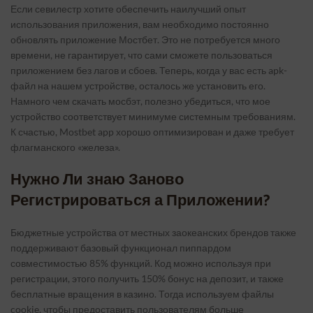
Если севилестр хотите обеспечить наилучший опыт
использования приложения, вам необходимо постоянно
обновлять приложение Мостбет. Это не потребуется много
времени, не гарантирует, что сами сможете пользоваться
приложением без лагов и сбоев. Теперь, когда у вас есть apk-
файл на нашем устройстве, осталось же установить его.
Намного чем скачать мосбэт, полезно убедиться, что мое
устройство соответствует минимуме системным требованиям.
К счастью, Mostbet app хорошо оптимизирован и даже требует
флагманского «железа».
Нужно Ли знаю Заново
Регистрироваться а Приложении?
Бюджетные устройства от местных заокеанских брендов также
поддерживают базовый функционал пиппардом
совместимостью 85% функций. Код можно используя при
регистрации, этого получить 150% бонус на депозит, и также
бесплатные вращения в казино. Тогда используем файлы
cookie, чтобы предоставить пользователям больше