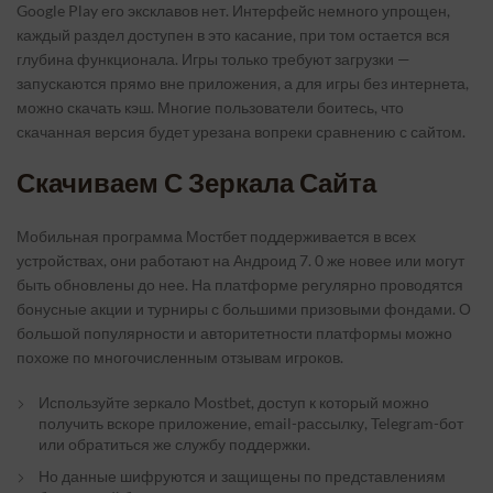
Google Play его эксклавов нет. Интерфейс немного упрощен,
каждый раздел доступен в это касание, при том остается вся
глубина функционала. Игры только требуют загрузки —
запускаются прямо вне приложения, а для игры без интернета,
можно скачать кэш. Многие пользователи боитесь, что
скачанная версия будет урезана вопреки сравнению с сайтом.
Скачиваем С Зеркала Сайта
Мобильная программа Мостбет поддерживается в всех
устройствах, они работают на Андроид 7. 0 же новее или могут
быть обновлены до нее. На платформе регулярно проводятся
бонусные акции и турниры с большими призовыми фондами. О
большой популярности и авторитетности платформы можно
похоже по многочисленным отзывам игроков.
Используйте зеркало Mostbet, доступ к который можно
получить вскоре приложение, email-рассылку, Telegram-бот
или обратиться же службу поддержки.
Но данные шифруются и защищены по представлениям