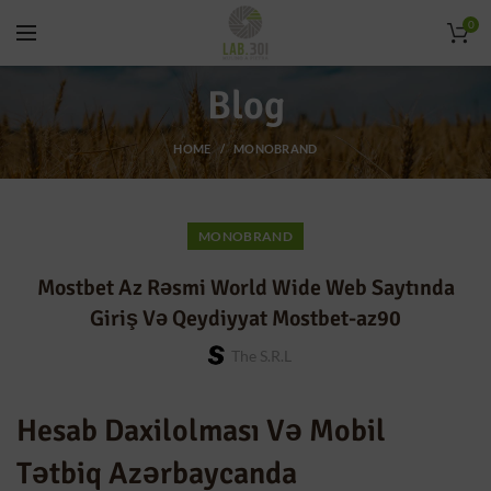
0
Blog
HOME
MONOBRAND
MONOBRAND
Mostbet Az Rəsmi World Wide Web Saytında
Giriş Və Qeydiyyat Mostbet-az90
The S.r.l
Hesab Daxilolması Və Mobil
Tətbiq Azərbaycanda