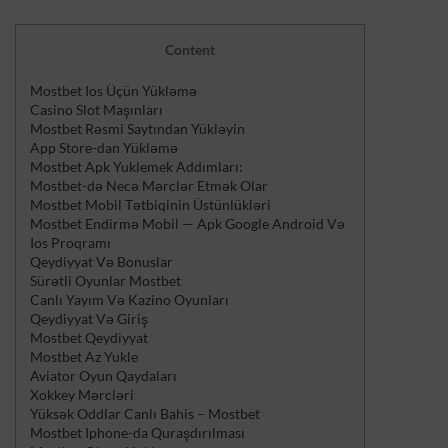
Content
Mostbet Ios Üçün Yükləmə
Casino Slot Maşınları
Mostbet Rəsmi Saytından Yükləyin
App Store-dan Yükləmə
Mostbet Apk Yuklemek Addımları:
Mostbet-də Necə Mərclər Etmək Olar
Mostbet Mobil Tətbiqinin Üstünlükləri
Mostbet Endirmə Mobil — Apk Google Android Və
Ios Proqramı
Qeydiyyat Və Bonuslar
Sürətli Oyunlar Mostbet
Canlı Yayım Və Kazino Oyunları
Qeydiyyat Və Giriş
Mostbet Qeydiyyat
Mostbet Az Yukle
Aviator Oyun Qaydaları
Xokkey Mərcləri
Yüksək Oddlar Canlı Bahis – Mostbet
Mostbet Iphone-da Quraşdırılması