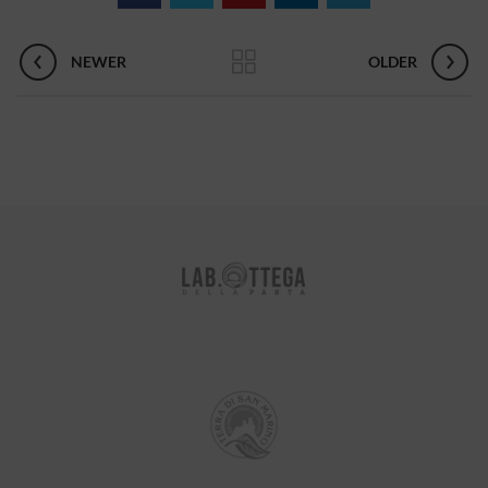
NEWER
OLDER