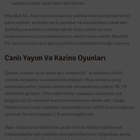
vasitəsilə daha rahat bahis edə bilirlər.
MostBet AZ, Azərbaycanda qanuni şəkildə fəaliyyət göstərən bir
bahis saytıdır və bütün yerli qaydalar və standartlara riayət edir.
Şəffaflıq və ədaləti prioritet edirik, bütün bahis və oyun
fəaliyyətləriniz üçün təhlükəsiz bir mühit təmin edirik. MostBet
AZ-də oyunçularımızı geniş şəkildə mükafatlandırmağa inanırıq.
Canlı Yayım Və Kazino Oyunları
Qumar oyunlar üçün əlavə giri sisteminin” “arxitektura təhlili
yüksək əlçatanlıq səviyyəsini təsdiqləyir. Əsas domenə çıxış
logspot.com/-
məhdudiyyətləri zamanı avtomatik yönləndirmə sistemi 98. 7%
Q/GwgzMkHTbi4/s400/beautiful-
effektivlik göstərir. Alternativ linklər şəbəkəsi avtomatik yük
ance
bölgüsü ilə 15 müxtəlif machine lokasiyasını əhatə edir. Güzgü
linklərə keçid vaxtı istifadəçi məlumatlarının 100% sinxronlaşması
təminatı ilə orta hesabla 1. 8 saniyə təşkil edir.
Əgər cihazınız bu tələblərə cavab verirsə, tətbiqi yükləyərək
funksiyalardan tam şəkildə yararlana bilərsiniz. Uyğunluğu geniş