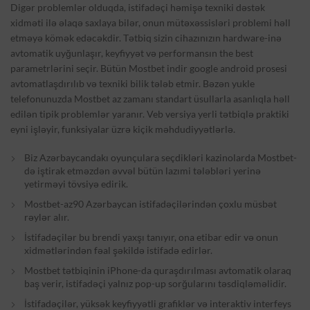
Digər problemlər olduqda, istifadəçi həmişə texniki dəstək
xidməti ilə əlaqə saxlaya bilər, onun mütəxəssisləri problemi həll
etməyə kömək edəcəkdir. Tətbiq sizin cihazınızın hardware-inə
avtomatik uyğunlaşır, keyfiyyət və performansın the best
parametrlərini seçir. Bütün Mostbet indir google android prosesi
avtomatlaşdırılıb və texniki bilik tələb etmir. Bəzən yukle
telefonunuzda Mostbet az zamanı standart üsullarla asanlıqla həll
edilən tipik problemlər yaranır. Veb versiya yerli tətbiqlə praktiki
eyni işləyir, funksiyalar üzrə kiçik məhdudiyyətlərlə.
Biz Azərbaycandakı oyunçulara seçdikləri kazinolarda Mostbet-
də iştirak etməzdən əvvəl bütün lazımi tələbləri yerinə
yetirməyi tövsiyə edirik.
Mostbet-az90 Azərbaycan istifadəçilərindən çoxlu müsbət
rəylər alır.
İstifadəçilər bu brendi yaxşı tanıyır, ona etibar edir və onun
xidmətlərindən fəal şəkildə istifadə edirlər.
Mostbet tətbiqinin iPhone-da quraşdırılması avtomatik olaraq
baş verir, istifadəçi yalnız pop-up sorğularını təsdiqləməlidir.
İstifadəçilər, yüksək keyfiyyətli grafiklər və interaktiv interfeys