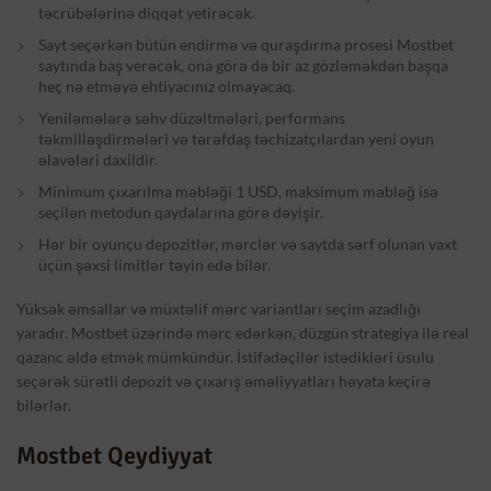
təcrübələrinə diqqət yetirəcək.
Sayt seçərkən bütün endirmə və quraşdırma prosesi Mostbet
saytında baş verəcək, ona görə də bir az gözləməkdən başqa
heç nə etməyə ehtiyacınız olmayacaq.
Yeniləmələrə səhv düzəltmələri, performans
təkmilləşdirmələri və tərəfdaş təchizatçılardan yeni oyun
əlavələri daxildir.
Minimum çıxarılma məbləği 1 USD, maksimum məbləğ isə
seçilən metodun qaydalarına görə dəyişir.
Hər bir oyunçu depozitlər, mərclər və saytda sərf olunan vaxt
üçün şəxsi limitlər təyin edə bilər.
Yüksək əmsallar və müxtəlif mərc variantları seçim azadlığı
yaradır. Mostbet üzərində mərc edərkən, düzgün strategiya ilə real
qazanc əldə etmək mümkündür. İstifadəçilər istədikləri üsulu
seçərək sürətli depozit və çıxarış əməliyyatları həyata keçirə
bilərlər.
Mostbet Qeydiyyat