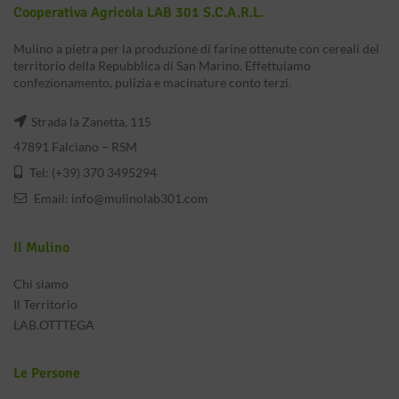
Cooperativa Agricola LAB 301 S.c.a.r.l.
Mulino a pietra per la produzione di farine ottenute con cereali del
territorio della Repubblica di San Marino. Effettuiamo
confezionamento, pulizia e macinature conto terzi.
Strada la Zanetta, 115
47891 Falciano – RSM
Tel: (+39) 370 3495294
Email:
info@mulinolab301.com
Il Mulino
Chi siamo
Il Territorio
LAB.OTTTEGA
Le Persone