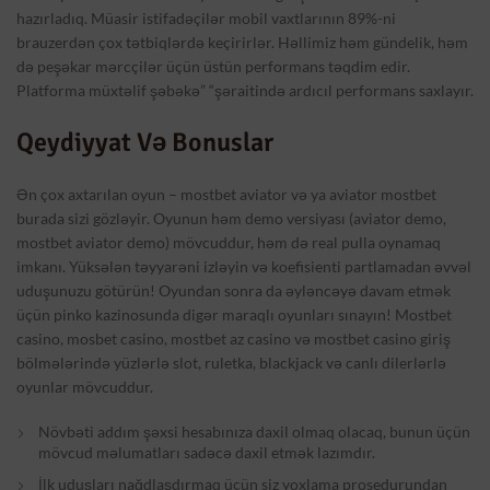
hazırladıq. Müasir istifadəçilər mobil vaxtlarının 89%-ni
brauzerdən çox tətbiqlərdə keçirirlər. Həllimiz həm gündelik, həm
də peşəkar mərcçilər üçün üstün performans təqdim edir.
Platforma müxtəlif şəbəkə” “şəraitində ardıcıl performans saxlayır.
Qeydiyyat Və Bonuslar
Ən çox axtarılan oyun – mostbet aviator və ya aviator mostbet
burada sizi gözləyir. Oyunun həm demo versiyası (aviator demo,
mostbet aviator demo) mövcuddur, həm də real pulla oynamaq
imkanı. Yüksələn təyyarəni izləyin və koefisienti partlamadan əvvəl
uduşunuzu götürün! Oyundan sonra da əyləncəyə davam etmək
üçün pinko kazinosunda digər maraqlı oyunları sınayın! Mostbet
casino, mosbet casino, mostbet az casino və mostbet casino giriş
bölmələrində yüzlərlə slot, ruletka, blackjack və canlı dilerlərlə
oyunlar mövcuddur.
Növbəti addım şəxsi hesabınıza daxil olmaq olacaq, bunun üçün
mövcud məlumatları sadəcə daxil etmək lazımdır.
İlk uduşları nağdlaşdırmaq üçün siz yoxlama prosedurundan