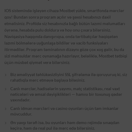
IOS sistemində işləyən cihaza Mostbet yükle, smartfonda mərclər
qoy! Bundan sonra proqram açılır və şəxsi hesabınızı daxil
etməlisiniz. Profildə siz hesabınızla bağlı bütün lazımi məlumatları
öyrənə, hesabda pulu doldura və hoy onu çıxara bilərsiniz.
Naviqasiya haqqında danışırıqsa, onda tərtibatçılar həqiqətən
lazımi bölmələrə uyğunlaşa bildilər və vacib funksiyaları
itirmədilər. Proqram təminatının dizaynı gözə çox xoş gəlir, bu da
sizi məhsuldar mərc oynamağa hazırlayır, beləliklə, Mostbet tətbiqi
üçün müsbət qiymət verə bilərsiniz.
Biz əməliyyat təhlükəsizliyini SSL şifrələmə ilə qoruyuruq ki, siz
rahatlıqla mərc etməyə başlaya biləsiniz.
Canlı mərclər, hadisələrin yayımı, matç statistikası, real vaxt
nəticələri və əmsal dəyişiklikləri — hamısı bir toxunuş qədər
yaxındadır.
Canlı idman mərcləri və casino oyunları üçün tam imkanlar
mövcuddur.
Ən yaxşı tərəfi isə, bu oyunları həm demo rejimdə sınaqdan
keçirə, həm də real pul ilə mərc edə bilərsiniz.