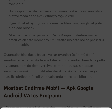
fərqlənir.
Bu proqramlar, itirilən vəsaiti qismən qaytarır və oyunçuları
platformada daha aktiv etməyə təşviq edir.
Əgər Mosbet oyunçusu ona mərc edibsə, um, layiqli cekpotu
əldə edə biləcək.
Mostbet parol bərpa sistemi 96. 7% uğur nisbətinə malikdir,
email və en este momento SMS vasitəsilə orta bərpa prosesi 3. 4
dəqiqə çəkir.
Oyunçular blackjack, bakara və zar oyunları üçün müxtəlif
simulyatorlardan istifadə edə bilərlər. Bu oyunları həm true pulla
oynamaq, həm də demoversiya rejimində pulsuz sınaqdan
keçirmək mümkündür. İstifadəçilər Amerikan ruletkası və ya
klassik ruletkanın fərqli versiyalarında mərc edə bilərlər.
Mostbet Endirmə Mobil — Apk Google
Android Və Ios Proqramı
IPhone və apple ipad istifadəçiləri bizim Mostbet iOS tətbiqimizi