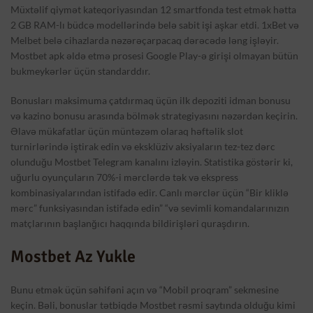
Müxtəlif qiymət kateqoriyasından 12 smartfonda test etmək hətta
2 GB RAM-lı büdcə modellərində belə sabit işi aşkar etdi. 1xBet və
Melbet belə cihazlarda nəzərəçarpacaq dərəcədə ləng işləyir.
Mostbet apk əldə etmə prosesi Google Play-ə girişi olmayan bütün
bukmeykərlər üçün standarddır.
Bonusları maksimuma çatdırmaq üçün ilk depoziti idman bonusu
və kazino bonusu arasında bölmək strategiyasını nəzərdən keçirin.
Əlavə mükafatlar üçün müntəzəm olaraq həftəlik slot
turnirlərində iştirak edin və eksklüziv aksiyaların tez-tez dərc
olunduğu Mostbet Telegram kanalını izləyin. Statistika göstərir ki,
uğurlu oyunçuların 70%-i mərclərdə tək və ekspress
kombinasiyalarından istifadə edir. Canlı mərclər üçün “Bir kliklə
mərc” funksiyasından istifadə edin” “və sevimli komandalarınızın
matçlarının başlanğıcı haqqında bildirişləri quraşdırın.
Mostbet Az Yukle
Bunu etmək üçün səhifəni açın və “Mobil proqram” sekmesine
keçin. Bəli, bonuslar tətbiqdə Mostbet rəsmi saytında olduğu kimi