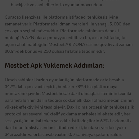
blackjack və canlı dilerlərlə oyunlar mövcuddur.
Curacao lisenziyası ilə platforma istifadəçi təhlükəsizliyinə
zəmanət verir. Platformada idman mərcləri ilə yanaşı, 5. 000-dən
çox oyun seçimi mövcuddur. Platformada minimum depozit
məbləği 5 AZN olaraq müəyyən edilib və bu, əksər istifadəçilər
üçün rahat məbləğdir. Mostbet ARIZONA casino qeydiyyat zamanı
800₼-dək bonus və 250 pulsuz fırlatma təqdim edir.
Mostbet Apk Yuklemek Addımları:
Hesab sahibləri kazino oyunlar üçün platformada orta hesabla
347% daha çox vaxt keçirir, bunların 78%-i isə platformaya
müntəzəm qayıdır. Mostbet hesab daxil olmaqla sisteminin texniki
parametrlərinin dərin tədqiqi çoxkanallı daxil olmaq mexanizminin
yüksək effektivliyini təsdiqləyir. Daxil olma prosesinin təhlükəsizlik
protokolları several müxtəlif yoxlama mərhələsini əhatə edir, hər
sessiya üçün unikal token yaradılır. İstifadəçilərin 67%-i avtomatik
daxil olun funksiyasından istifadə edir ki, bu da serverdəki yükü
34% azaldır və orta cavab vaxtını 0. 7 saniyəyə qədər qısaldır.