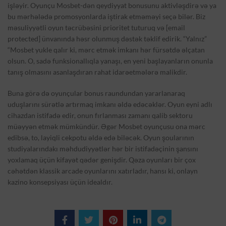
işləyir. Oyunçu Mosbet-dən qeydiyyat bonusunu aktivləşdirə və ya
bu mərhələdə promosyonlarda iştirak etməməyi seçə bilər. Biz
məsuliyyətli oyun təcrübəsini prioritet tuturuq və [email
protected] ünvanında həsr olunmuş dəstək təklif edirik. “Yalnız”
“Mosbet yukle qalır ki, mərc etmək imkanı hər fürsətdə əlçatan
olsun. O, sadə funksionallıqla yanaşı, en yeni başlayanların onunla
tanış olmasını asanlaşdıran rahat idarəetmələrə malikdir.
Buna görə də oyunçular bonus raundundan yararlanaraq
uduşlarını sürətlə artırmaq imkanı əldə edəcəklər. Oyun eyni adlı
cihazdan istifadə edir, onun fırlanması zamanı qalib sektoru
müəyyən etmək mümkündür. Əgər Mosbet oyunçusu ona mərc
edibsə, to, layiqli cekpotu əldə edə biləcək. Oyun şoularının
studiyalarındakı məhdudiyyətlər hər bir istifadəçinin şansını
yoxlamaq üçün kifayət qədər genişdir. Qəza oyunları bir çox
cəhətdən klassik arcade oyunlarını xatırladır, hansı ki, onlayn
kazino konsepsiyası üçün idealdır.