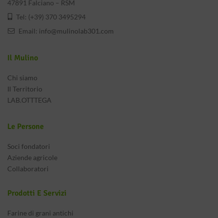
47891 Falciano – RSM
Tel: (+39) 370 3495294
Email:
info@mulinolab301.com
Il Mulino
Chi siamo
Il Territorio
LAB.OTTTEGA
Le Persone
Soci fondatori
Aziende agricole
Collaboratori
Prodotti E Servizi
Farine di grani antichi