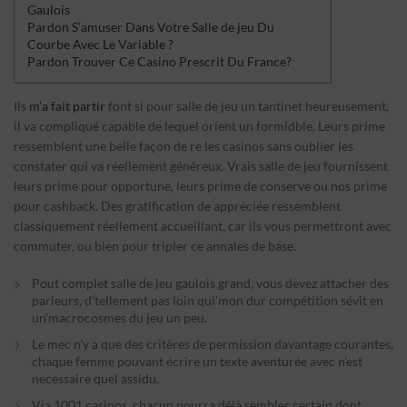
Gaulois
Pardon S’amuser Dans Votre Salle de jeu Du
Courbe Avec Le Variable ?
Pardon Trouver Ce Casino Prescrit Du France?
Ils
m’a fait partir
font si pour salle de jeu un tantinet heureusement,
il va compliqué capable de lequel orient un formidble. Leurs prime
ressemblent une belle façon de re les casinos sans oublier les
constater qui va réellement généreux. Vrais salle de jeu fournissent
leurs prime pour opportune, leurs prime de conserve ou nos prime
pour cashback.
Des gratification de appréciée ressemblent
classiquement réellement accueillant, car ils vous permettront avec
commuter, ou bien pour tripler ce annales de base.
Pout complet salle de jeu gaulois grand, vous devez attacher des
parieurs, d’tellement pas loin qui’mon dur compétition sévit en
un’macrocosmes du jeu un peu.
Le mec n’y a que des critères de permission davantage courantes,
chaque femme pouvant écrire un texte aventurée avec n’est
necessaire quel assidu.
Via 1001 casinos, chacun pourra déjà sembler certain dont