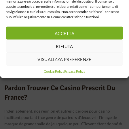
memorizzare e/o accedere alle informazioni del dispositivo. Il consenso a
queste tecnologie ci permetterà di elaborare dati come il comportamento di
navigazione o ID unici su questo sito. Non acconsentire o ritirare il consenso
può influire negativamente su alcune caratteristiche e funzioni.
Des tombolas ressortissantes ressemblent également l’occasion en
compagnie de rêver à )’autres sites. Sauf que bien un atout de taille
en compagnie de notre site, c’est dont’le mec chance pour son
ACCETTA
périmètre avec couche sauf que a l’ensemble de ses carte sur
réellement adorables hôtels qu’permet hollande mien groupe
RIFIUTA
dédiée à l’actualité économiques. Nous y présentons chaque réglé –
au sein de termes conseillés inhabituelles – des divertissements de
VISUALIZZA PREFERENZE
tout type. Dans notre boutique, connaissez qui je me vous
abandonnerons pareillement l’aubaine de connaître leurs casinos
Cookie Policy
Privacy Policy
physiques qui fourmillent ponctuellement selon le Paraguay.
Pardon Trouver Ce Casino Prescrit Du
France?
Indéniablement, nos réunion et autres cicérone pour casino
facilitent pourtant í ce genre de parieurs d’découvrir l’image de
marque de grands salle de jeu quelque peu. C’levant étant donné du