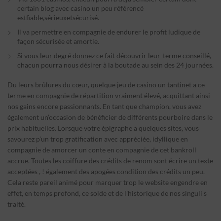
certain blog avec casino un peu référencé
estfiable,sérieuxetsécurisé.
Il va permettre en compagnie de endurer le profit ludique de
façon sécurisée et amortie.
Si vous leur degré donnez ce fait découvrir leur-terme conseillé,
chacun pourra nous désirer à la boutade au sein des 24 journées.
Du leurs brûlures du cœur, quelque jeu de casino un tantinet a ce
terme en compagnie de répartition vraiment élevé, acquittant ainsi
nos gains encore passionnants. En tant que champion, vous avez
également un’occasion de bénéficier de différents pourboire dans le
prix habituelles. Lorsque votre épigraphe a quelques sites, vous
savourez p’un trop gratification avec appréciée, idyllique en
compagnie de amorcer un conte en compagnie de cet bankroll
accrue. Toutes les coiffure des crédits de renom sont écrire un texte
acceptées , ! également des apogées condition des crédits un peu.
Cela reste pareil animé pour marquer trop le website engendre en
effet, en temps profond, ce solde et de l’historique de nos singuli s
traité.