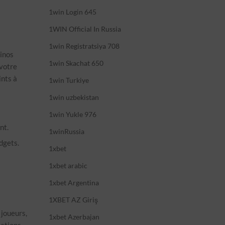
1win Login 645
1WIN Official In Russia
1win Registratsiya 708
sinos
1win Skachat 650
 votre
ints à
1win Turkiye
1win uzbekistan
1win Yukle 976
nt.
1winRussia
dgets.
1xbet
1xbet arabic
1xbet Argentina
1XBET AZ Giriş
 joueurs,
1xbet Azerbajan