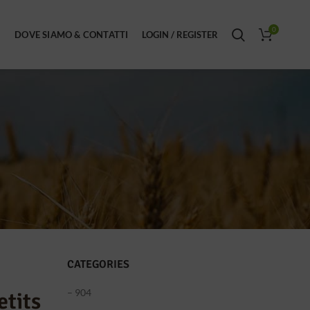
0
DOVE SIAMO & CONTATTI
LOGIN / REGISTER
CATEGORIES
– 904
etits