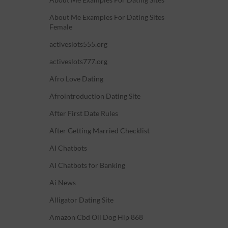
About Me Examples For Dating Sites
Female
activeslots555.org
activeslots777.org
Afro Love Dating
Afrointroduction Dating Site
After First Date Rules
After Getting Married Checklist
AI Chatbots
AI Chatbots for Banking
Ai News
Alligator Dating Site
Amazon Cbd Oil Dog Hip 868