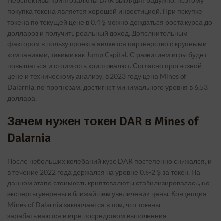
Перспективы криптовалюты DAR выглядят радужно, поэтому
покупка токена является хорошей инвестицией. При покупке
токена по текущей цене в 0.4 $ можно дождаться роста курса до
долларов и получить реальный доход. Дополнительным
фактором в пользу проекта является партнерство с крупными
компаниями, такими как Jump Capital. С развитием игры будет
повышаться и стоимость криптовалют. Согласно прогнозной
цене и техническому анализу, в 2023 году цена Mines of
Dalarnia, по прогнозам, достигнет минимального уровня в 6,53
доллара.
Зачем нужен токен DAR в Mines of
Dalarnia
После небольших колебаний курс DAR постепенно снижался, и
в течение 2022 года держался на уровне 0.6-2 $ за токен. На
данном этапе стоимость криптовалюты стабилизировалась, но
эксперты уверены в ближайшем увеличении цены. Концепция
Mines of Dalarnia заключается в том, что токены
зарабатываются в игре посредством выполнения