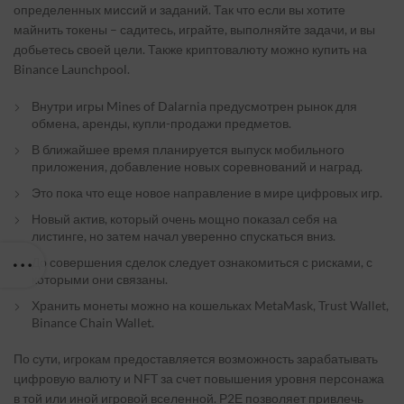
определенных миссий и заданий. Так что если вы хотите
майнить токены – садитесь, играйте, выполняйте задачи, и вы
добьетесь своей цели. Также криптовалюту можно купить на
Binance Launchpool.
Внутри игры Mines of Dalarnia предусмотрен рынок для
обмена, аренды, купли-продажи предметов.
В ближайшее время планируется выпуск мобильного
приложения, добавление новых соревнований и наград.
Это пока что еще новое направление в мире цифровых игр.
Новый актив, который очень мощно показал себя на
листинге, но затем начал уверенно спускаться вниз.
До совершения сделок следует ознакомиться с рисками, с
которыми они связаны.
Хранить монеты можно на кошельках MetaMask, Trust Wallet,
Binance Chain Wallet.
По сути, игрокам предоставляется возможность зарабатывать
цифровую валюту и NFT за счет повышения уровня персонажа
в той или иной игровой вселенной. Р2Е позволяет привлечь