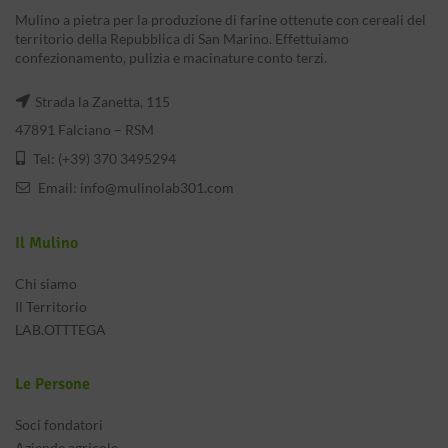
Mulino a pietra per la produzione di farine ottenute con cereali del
territorio della Repubblica di San Marino. Effettuiamo
confezionamento, pulizia e macinature conto terzi.
Strada la Zanetta, 115
47891 Falciano – RSM
Tel: (+39) 370 3495294
Email:
info@mulinolab301.com
Il Mulino
Chi siamo
Il Territorio
LAB.OTTTEGA
Le Persone
Soci fondatori
Aziende agricole