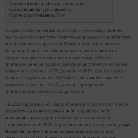
Прогноз и перспективы развития игры
Самая дешевая криптовалюта
Прогноз криптовалюты Tron
Каждый из элементов экипировки доступен на внутреннем
рынке, где игроки могут выставлять на продажу и приобрестать
интересующие их предметы. Возможности торговли также
распространяются и на минералы. Ходовой валютой на
внутреннем рынке является нативный токен DAR. По
прогнозам, цена на рудники Даларнии достигнет минимально
возможного уровня в 12,79 долларов в 2025 году. Согласно
нашим выводам, цена на DAR может достичь максимально
возможного уровня в 15,20 долларов при средней
прогнозируемой цене в 13,25 долларов.
На 2020 год какая-либо карта обновлений отсутствует. А если
разработчики не внесут какие-либо коррективы либо
инновации, проект теряет мобильность и становится
«второсортным». В 2020 году сложно оценить перспективу
argo
blockchain получит листинг на nasdaq
криптовалюты. В
следующем на 90% будет откат (корректировка), однако