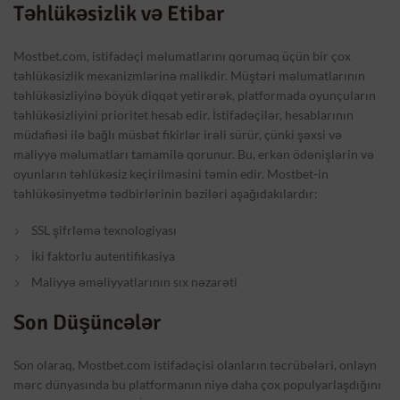
Təhlükəsizlik və Etibar
Mostbet.com, istifadəçi məlumatlarını qorumaq üçün bir çox
təhlükəsizlik mexanizmlərinə malikdir. Müştəri məlumatlarının
təhlükəsizliyinə böyük diqqət yetirərək, platformada oyunçuların
təhlükəsizliyini prioritet hesab edir. İstifadəçilər, hesablarının
müdafiəsi ilə bağlı müsbət fikirlər irəli sürür, çünki şəxsi və
maliyyə məlumatları tamamilə qorunur. Bu, erkən ödənişlərin və
oyunların təhlükəsiz keçirilməsini təmin edir. Mostbet-in
təhlükəsinyetmə tədbirlərinin bəziləri aşağıdakılardır:
SSL şifrləmə texnologiyası
İki faktorlu autentifikasiya
Maliyyə əməliyyatlarının sıx nəzarəti
Son Düşüncələr
Son olaraq, Mostbet.com istifadəçisi olanların təcrübələri, onlayn
mərc dünyasında bu platformanın niyə daha çox populyarlaşdığını