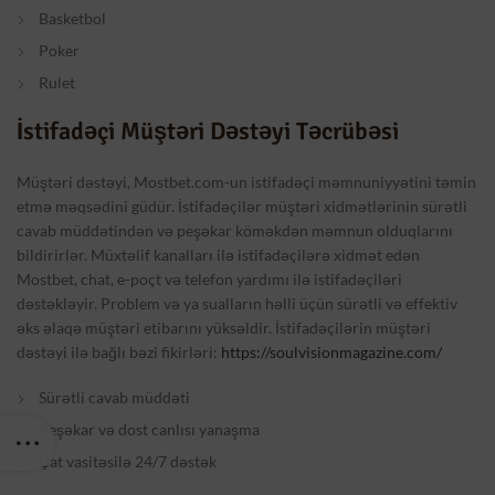
Basketbol
Poker
Rulet
İstifadəçi Müştəri Dəstəyi Təcrübəsi
Müştəri dəstəyi, Mostbet.com-un istifadəçi məmnuniyyətini təmin
etmə məqsədini güdür. İstifadəçilər müştəri xidmətlərinin sürətli
cavab müddətindən və peşəkar köməkdən məmnun olduqlarını
bildirirlər. Müxtəlif kanalları ilə istifadəçilərə xidmət edən
Mostbet, chat, e-poçt və telefon yardımı ilə istifadəçiləri
dəstəkləyir. Problem və ya sualların həlli üçün sürətli və effektiv
əks əlaqə müştəri etibarını yüksəldir. İstifadəçilərin müştəri
dəstəyi ilə bağlı bəzi fikirləri:
https://soulvisionmagazine.com/
Sürətli cavab müddəti
Peşəkar və dost canlısı yanaşma
Çat vasitəsilə 24/7 dəstək