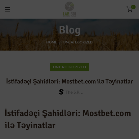
0
Blog
HOME
UNCATEGORIZED
UNCATEGORIZED
İstifadəçi Şahidləri: Mostbet.com ilə Təyinatlar
The S.r.l
İstifadəçi Şahidləri: Mostbet.com
ilə Təyinatlar