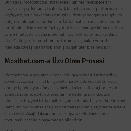
Bu yazıda, Mostbet.com istifadəçilərinin real təcrübələrini
araşdıracayıq. İstifadəçi şahidləri, bu onlayn mərc platformasının
keyfiyyəti, oyun imkanları və müştəri dəstəyi haqqında zəngin və
dolğun məlumatlar təqdim edir. İstifadəçilərin müsbət və mənfi
təcrübələri, Mostbet-in fəaliyyətini başa düşməyə kömək edir və
yeni istifadəçilərə daha məlumatlı seçim etmələrində yardımçı
olur. Gəlin görək, müsahibələr, forum yazışmaları və sosial
mediada paylaşımlarla toplanmış bu şahidlər bizə nə deyir.
Mostbet.com-a Üzv Olma Prosesi
Mostbet.com-a qoşulma prosesi olduqca sadədir. İstifadəçilər,
qeydiyyat zamanı rahat bir şəkildə hesab əldə edərək bir neçə
dəqiqə içində oyun dünyasına daxil olurlar. İstifadəçilər hesab
açdıqdan sonra, üzvlük prosesinin nə qədər asan olduğunu
bildirirlər. Bu, yeni istifadəçilər üçün cazibədarlıq yaradır. Mostbet,
həmçinin mobil cihazlar üçün optimallaşdırılmış saytı ilə tələblərə
cavab verir. Aşağıdakı addımları izləyərək Mostbet.com-a
qoşulmağı asanlıqla başa çatdıra bilərsiniz: