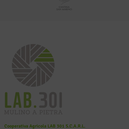
Cooperativa Agricola LAB 301 S.c.a.r.l.