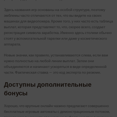
Здесь названия игр основаны на особой структуре, поэтому
эмблемы часто отличаются от тех, что вы видите на своих
машинах для видеопокера. Кроме того, у них часто есть таблица
выплат, которая представляет то, что, скорее всего, создает
регистрация символа заработка. Именно здесь столики обычно
стоят у вспомогательной тарелки или даже у косметического
аппарата.
Новые значки, как правило, устанавливаются слева, если вам
нужно полностью на любой линии выплат. Затем они
объединяются и начинают ускоряться в виде определенной
части. Фактическая ставка — это код эксперта по резюме.
Доступны дополнительные
бонусы
Хорошо, что крупные онлайн-казино предлагают совершенно
бесплатные игровые автоматы с демонстрационным потоком,