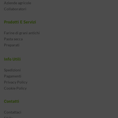
Aziende agricole
Collaboratori
Prodotti E Servizi
Farine di grani antichi
Pasta secca
Preparati
Info Utili
Spedizioni
Pagamenti
Privacy Policy
Cookie Policy
Contatti
Contattaci