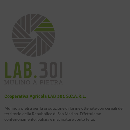
Cooperativa Agricola LAB 301 S.c.a.r.l.
Mulino a pietra per la produzione di farine ottenute con cereali del
territorio della Repubblica di San Marino. Effettuiamo
confezionamento, pulizia e macinature conto terzi.