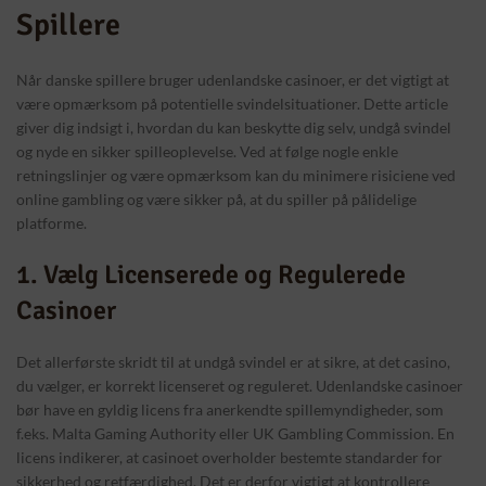
Spillere
Når danske spillere bruger udenlandske casinoer, er det vigtigt at
være opmærksom på potentielle svindelsituationer. Dette article
giver dig indsigt i, hvordan du kan beskytte dig selv, undgå svindel
og nyde en sikker spilleoplevelse. Ved at følge nogle enkle
retningslinjer og være opmærksom kan du minimere risiciene ved
online gambling og være sikker på, at du spiller på pålidelige
platforme.
1. Vælg Licenserede og Regulerede
Casinoer
Det allerførste skridt til at undgå svindel er at sikre, at det casino,
du vælger, er korrekt licenseret og reguleret. Udenlandske casinoer
bør have en gyldig licens fra anerkendte spillemyndigheder, som
f.eks. Malta Gaming Authority eller UK Gambling Commission. En
licens indikerer, at casinoet overholder bestemte standarder for
sikkerhed og retfærdighed. Det er derfor vigtigt at kontrollere